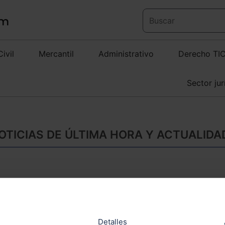
Civil
Mercantil
Administrativo
Derecho TI
Sector jur
TICIAS DE ÚLTIMA HORA Y ACTUALIDA
Los afectados por 
derecho a asistenci
Detalles
El Derecho