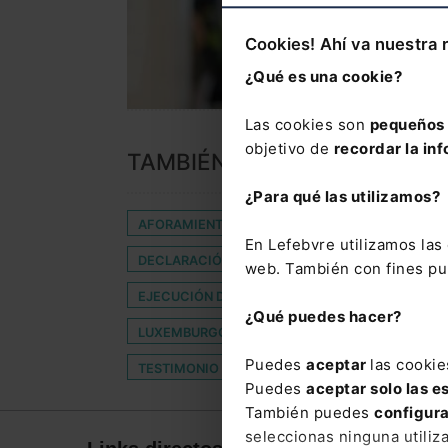
Cookies! Ahí va nuestra 
¿Qué es una cookie?
Las cookies son
pequeños 
objetivo de
recordar la inf
TAMBIÉN TE PUEDE INTERES
¿Para qué las utilizamos?
AFORAMIENTO PARLAMENTARIO
APODERAD
En Lefebvre utilizamos la
DECLARACIÓN FISCAL
DEFENSORA DEL PUE
web. También con fines pub
EJECUCIÓN DE RESOLUCIÓN
EMIGRANTES
¿Qué puedes hacer?
LUXEMBURGO
MODELO 100
NULIDAD M
Puedes
aceptar
las cookie
TESTIMONIO DE REFERENCIA
WEBS PIRATAS
Puedes
aceptar solo las e
También puedes
configur
seleccionas ninguna utiliz