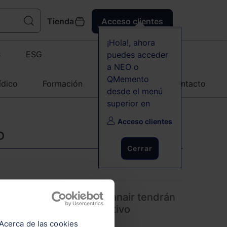
Tienda
Acceso clientes
¡Hola!, ahora
C
ESG
puedes acceder
a NEO o
QMemento
ídico
Formación
Agenda
Contacto
desde el menú
superior en
Acceso clientes
D
Cerrar
las cancelaciones de Ryanair tendrán
a y a transporte alternativo
Acerca de las cookies