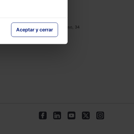
e
Contacto
Tel.: 91 210 80 00
clientes@lefebvre.es
Monasterios de Suso y Yuso, 34
Aceptar y cerrar
28049 Madrid