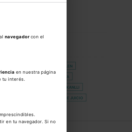
 al
navegador
con el
CARTA SOCIAL EUROPEA
CUMPLEN
riencia
en nuestra página
CE-CORONAVIRUS
ECONOMISTA
 tu interés.
E EQUIDAD
JUICIO VIRTUAL
KANLLI
GO
SALARIAL
SUSPENSIÓN DE JUICIO
imprescindibles.
tir en tu navegador. Si no