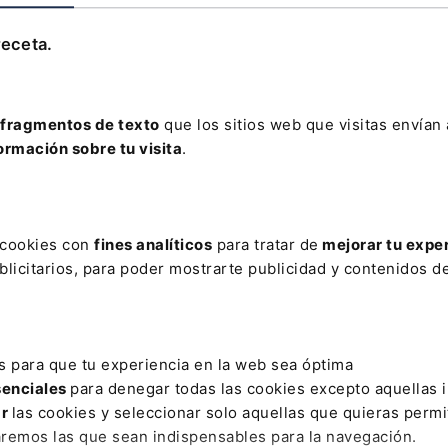
Leer artículo
receta.
fragmentos de texto
que los sitios web que visitas envían
ormación sobre tu visita
.
AR
O
AUTORIZACION AMBIENTAL INTEGRADA
CAR SHARING
s cookies con
fines analíticos
para tratar de
mejorar tu expe
BLO
DÍAS COTIZADOS
DOCUMENTO JUDICIAL
E-COMMER
licitarios, para poder mostrarte publicidad y contenidos de
FILTRACIONES
GES
HERENCIA DE VIVIENDA
JUICIO D
ATRIMONIAL
PARTIDO FÚTBOL
REGLAMENTO DORA
RIES
s para que tu experiencia en la web sea óptima
senciales
para denegar todas las cookies excepto aquellas 
ar
las cookies y seleccionar solo aquellas que quieras permi
aremos las que sean indispensables para la navegación.