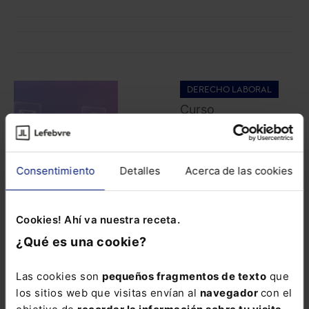
DERECHO LABORAL
Curso
Comunicaciones
con la seguridad
social. Sistema RED
2026 (3 sesiones
Consentimiento
Detalles
Acerca de las cookies
webinar)
Cookies! Ahí va nuestra receta.
320,00
€
256,00
€
¿Qué es una cookie?
COMPRAR
Las cookies son
pequeños fragmentos de texto
que
los sitios web que visitas envían al
navegador
con el
objetivo de
recordar la información sobre tu visita
.