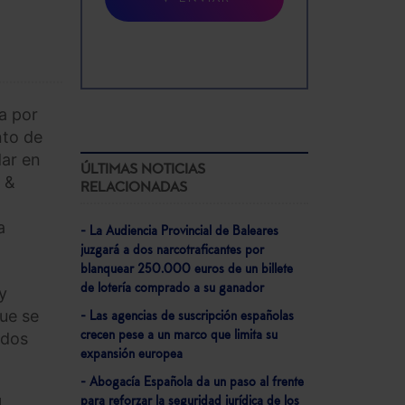
a por
nto de
dar en
ÚLTIMAS NOTICIAS
 &
RELACIONADAS
a
- La Audiencia Provincial de Baleares
juzgará a dos narcotraficantes por
blanquear 250.000 euros de un billete
de lotería comprado a su ganador
y
ue se
- Las agencias de suscripción españolas
ados
crecen pese a un marco que limita su
expansión europea
- Abogacía Española da un paso al frente
l
para reforzar la seguridad jurídica de los