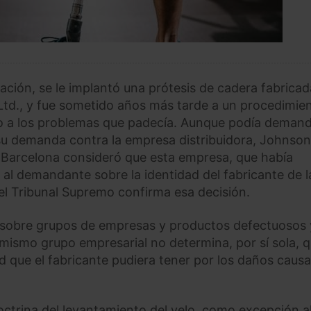
ción, se le implantó una prótesis de cadera fabricad
 Ltd., y fue sometido años más tarde a un procedimie
ido a los problemas que padecía. Aunque podía deman
 su demanda contra la empresa distribuidora, Johnson
e Barcelona consideró que esta empresa, que había
 al demandante sobre la identidad del fabricante de l
y el Tribunal Supremo confirma esa decisión.
UE sobre grupos de empresas y productos defectuosos 
mismo grupo empresarial no determina, por sí sola, q
dad que el fabricante pudiera tener por los daños caus
 doctrina del levantamiento del velo, como excepción a