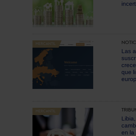
incer
NOTIC
MERCANTIL
Las a
suscr
crece
que l
euro
TRIBU
MERCANTIL
Libia,
cambi
en la