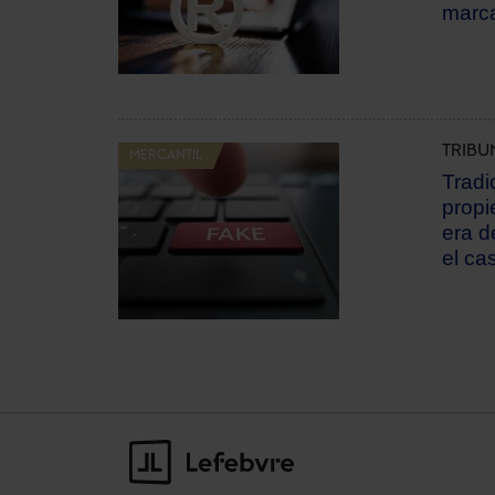
marc
TRIBU
MERCANTIL
Tradi
propi
era de
el ca