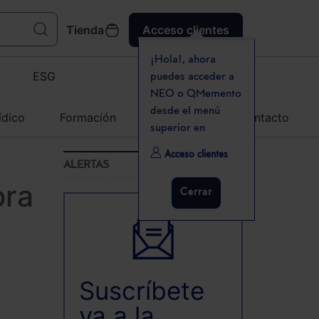
Tienda
Acceso clientes
¡Hola!, ahora
ESG
puedes acceder a
NEO o QMemento
desde el menú
ídico
Formación
Agenda
Contacto
superior en
Acceso clientes
ALERTAS
ora
Cerrar
Suscríbete
ya a la