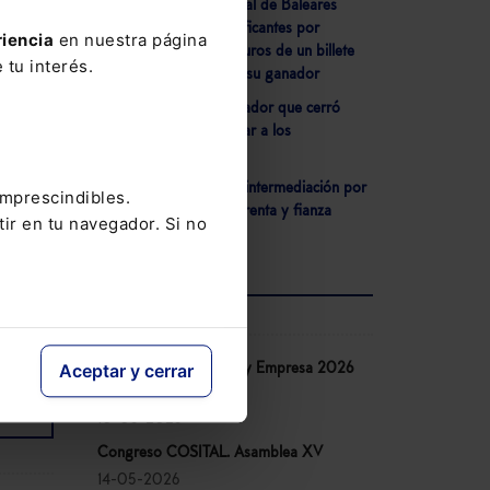
- La Audiencia Provincial de Baleares
juzgará a dos narcotraficantes por
riencia
en nuestra página
blanquear 250.000 euros de un billete
 tu interés.
s del
de lotería comprado a su ganador
- Condena a administrador que cerró
hnson
irregularmente sin pagar a los
trabajadores
os
 los
- Anulado contrato de intermediación por
imprescindibles.
cobrar servicio igual a renta y fianza
tir en tu navegador. Si no
o con
os
AGENDA
Aceptar y cerrar
Congreso IA Derecho y Empresa 2026
de Lefebvre
10-06-2026
Congreso COSITAL. Asamblea XV
14-05-2026