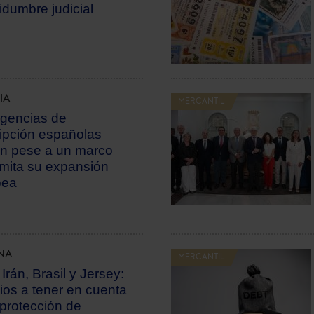
tidumbre judicial
IA
MERCANTIL
gencias de
ipción españolas
n pese a un marco
imita su expansión
pea
NA
MERCANTIL
 Irán, Brasil y Jersey:
os a tener en cuenta
 protección de