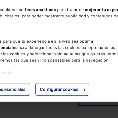
ibuidor y que no concurren los requisitos de la
s cookies con
fines analíticos
para tratar de
mejorar tu expe
». Comparte, además, la valoración de la Audiencia
licitarios, para poder mostrarte publicidad y contenidos de
 en las etiquetas y en los contenedores de las prótesi
ia a su integración en el grupo Johnson and Johnson
abricante fuera la filial española del mismo grupo, Jo
e un producto que no es adquirido directamente por l
s para que tu experiencia en la web sea óptima
ediarios expertos; y, de otro, en las adjudicaciones a
senciales
para denegar todas las cookies excepto aquellas 
en el aviso de la Agencia Española de Medicamentos y
ar
las cookies y seleccionar solo aquellas que quieras permi
ional Ltd. quien aparece como fabricante, de acuerd
aremos las que sean indispensables para la navegación.
perfecta identificación del fabricante de los product
cookies
es esenciales
Configurar cookies
COMENTAR