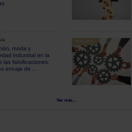
as
NA
MERCANTIL
ción, moda y
edad industrial en la
 las falsificaciones:
so encaje de ...
Ver más...