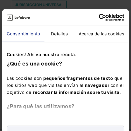
JURISDICCION UNIVERSAL
MEDIDAS DE SEGURIDAD
NUEVA NOVMATIVA
OBSERVATORIO DE LA INCAPACIDAD TEMPORAL
Consentimiento
Detalles
Acerca de las cookies
ORGANISMOS OFICIALES
PRINCIPIO DE IGUALDAD
Cookies! Ahí va nuestra receta.
PROYECTO LEY DE FAMILIAS
RAZONES
¿Qué es una cookie?
REGISTRO DE DOMICILIO
SAGE
Las cookies son
pequeños fragmentos de texto
que
SECTOR LIBROS
SGS
SOLIDARIA
los sitios web que visitas envían al
navegador
con el
STEPHEN THALER
STJUE
objetivo de
recordar la información sobre tu visita
.
TRIBUNALES EUROPEOS
USO OBLIGATORIO
¿Para qué las utilizamos?
En Lefebvre utilizamos las cookies con
fines
analíticos
para tratar de
mejorar tu experiencia
en