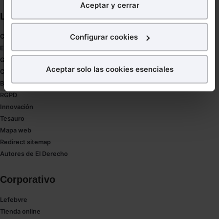
Aceptar y cerrar
nuestra página web. También con fines publicitarios,
Links directos
para poder mostrarte publicidad y contenidos de tu
interés.
Configurar cookies
Coronavirus
Estudio de salud abogacía
¿Qué puedes hacer?
Gestión de despachos
Aceptar solo las cookies esenciales
Compliance
Puedes
aceptar
las cookies para que tu experiencia
Buenas Prácticas Tributarias
en la web sea óptima
RGPD
Puedes
aceptar solo las esenciales
para denegar
Innovación
todas las cookies excepto aquellas imprescindibles.
Tesauro
También puedes
configurar
las cookies y
Mapa web
seleccionar solo aquellas que quieras permitir en tu
Redirect sitemap
navegador. Si no seleccionas ninguna utilizaremos
Autores de El Derecho
las que sean indispensables para la navegación.
Corporativo
Saber más acerca de las cookies
Lefebvre
Tienda online