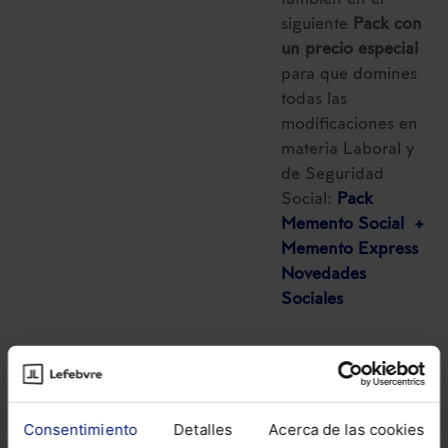
siguiente
Pack con
un precio especial
para que domines
todas las
modificaciones en
materia Laboral y
de Seguridad
Social:
Pack
Memento Social +
Memento Express
Novedades
Sociales
Consentimiento
Detalles
Acerca de las cookies