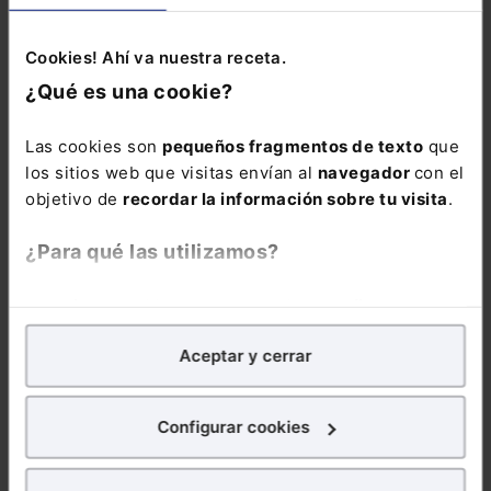
DERECHO LABORAL
Cookies! Ahí va nuestra receta.
Curso
Comunicaciones
¿Qué es una cookie?
con la seguridad
social. Sistema RED
Las cookies son
pequeños fragmentos de texto
que
2026 (3 sesiones
los sitios web que visitas envían al
navegador
con el
webinar)
objetivo de
recordar la información sobre tu visita
.
320,00
€
¿Para qué las utilizamos?
256,00
€
En Lefebvre utilizamos las cookies con
fines
COMPRAR
analíticos
para tratar de
mejorar tu experiencia
en
Aceptar y cerrar
nuestra página web. También con fines publicitarios,
para poder mostrarte publicidad y contenidos de tu
El Sistema RED es
interés.
Configurar cookies
el canal obligatorio
para todas tus
¿Qué puedes hacer?
comunicaciones