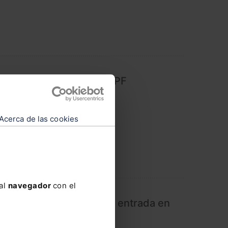
njero y exención en el IRPF
Acerca de las cookies
 al
navegador
con el
Tobin": cómo afectará su entrada en