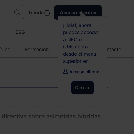
Tienda
Acceso clientes
¡Hola!, ahora
C
ESG
puedes acceder
a NEO o
QMemento
ídico
Formación
Agenda
Contacto
desde el menú
superior en
Acceso clientes
Cerrar
 directiva sobre asimetrías híbridas