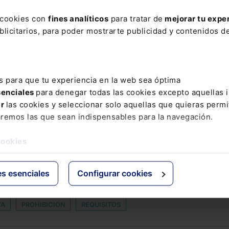
Daniel Aroca Moral
Ambas figuras nuevas impo
s cookies con
fines analíticos
para tratar de
mejorar tu expe
español y entrarán en vig
licitarios, para poder mostrarte publicidad y contenidos de
Leer artículo
s para que tu experiencia en la web sea óptima
senciales
para denegar todas las cookies excepto aquellas 
AR
ar
las cookies y seleccionar solo aquellas que quieras permi
aremos las que sean indispensables para la navegación.
ÁREA INNOVACIÓN
CALIBRA
CESE ACTIVIDAD
CHATBOT
cookies
CUOTA DE ALQUILER
DEEP TECH SUMMIT
DERECHO A LA J
CIÓN IRREGULAR DE JORNADA
EDUARDO SERRA
ENGANOSA
es esenciales
Configurar cookies
LEGITIMACIÓN PARA INSCRIPCIÓN DE CAMBIO DE SEXO
LIGA 
TA
PROHIBICION
REQUISITOS