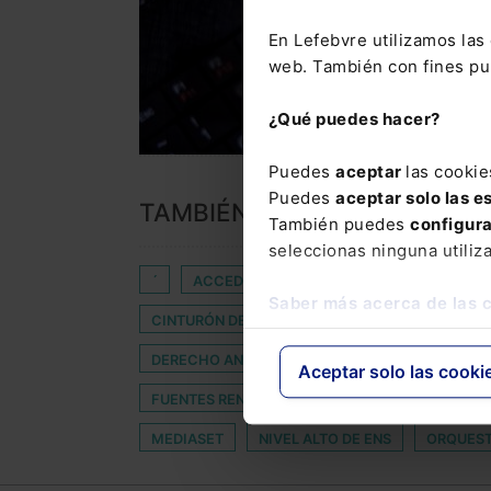
En Lefebvre utilizamos la
web. También con fines pub
¿Qué puedes hacer?
Puedes
aceptar
las cookie
Puedes
aceptar solo las e
TAMBIÉN TE PUEDE INTERES
También puedes
configur
seleccionas ninguna utiliz
´
ACCEDER
APLICACIONES MÓVILES
Saber más acerca de las 
CINTURÓN DE SEGURIDAD
CONVERGENCIA
DERECHO ANTIDISCRIMINATORIO
DISTRIBU
Aceptar solo las cooki
FUENTES RENOVABLES
GEOLOCALIZACIÓN
MEDIASET
NIVEL ALTO DE ENS
ORQUES