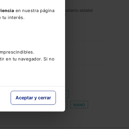
sitivas engrosarán el marco tributario estatal
riencia
en nuestra página
or el próximo 16 de enero de 2021
 tu interés.
imprescindibles.
tir en tu navegador. Si no
 DAY
CIBERVIOLENCIA
USTICIA GRATUITA
ERECHOS DE AUTOR
EUGENIO
Aceptar y cerrar
DE FUTBOL ESPAÑOLA
LIQUIDEZ
MANO