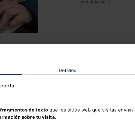
Leer artículo
Trabajo en el extra
ElDerecho.com
Leer artículo
Detalles
receta.
fragmentos de texto
que los sitios web que visitas envían
ormación sobre tu visita
.
Tasas "Google" y "
vigor