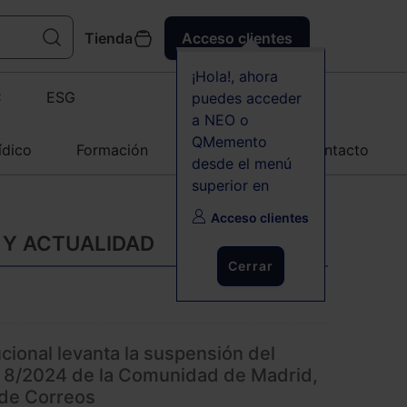
Tienda
Acceso clientes
¡Hola!, ahora
C
ESG
puedes acceder
a NEO o
QMemento
ídico
Formación
Agenda
Contacto
desde el menú
superior en
Acceso clientes
 Y ACTUALIDAD
Cerrar
ucional levanta la suspensión del
Ley 8/2024 de la Comunidad de Madrid,
 de Correos