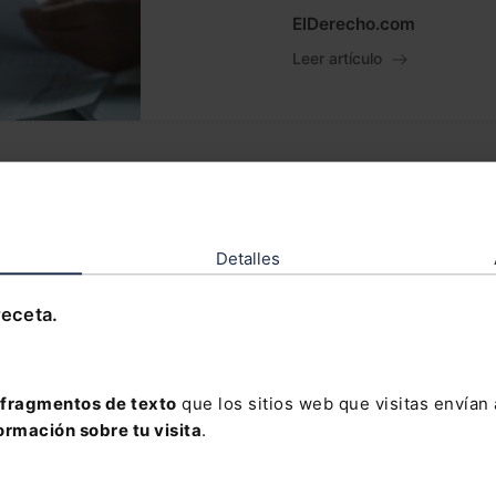
ElDerecho.com
Leer artículo
Novedades y supue
laborales de las fa
sentencia del Tribu
Detalles
ElDerecho.com
Leer artículo
receta.
fragmentos de texto
que los sitios web que visitas envían
ormación sobre tu visita
.
El TS establece que
indemnización al pe
preventiva