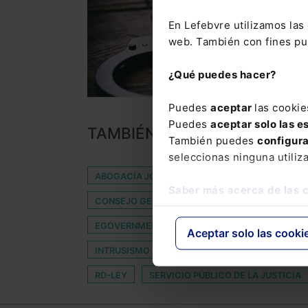
En Lefebvre utilizamos la
web. También con fines pub
¿Qué puedes hacer?
Puedes
aceptar
las cookie
Puedes
aceptar solo las e
TAMBIÉN TE PUEDE INTERES
También puedes
configur
seleccionas ninguna utiliz
ABOGACÍA JOVEN
ARTÍCULO 101 DEL TRAT
Saber más acerca de las 
CONSEJO GENERAL DEL PODER JUDICIAL
DA
EGOVERNMENT BENCHMARK 2021
EMPLEO 
Aceptar solo las cooki
INTRUSISMO
LESIONES
LEY DE LA VIVI
RD-LEY
SERVICIO PÚBLICO DE LA JUSTICIA