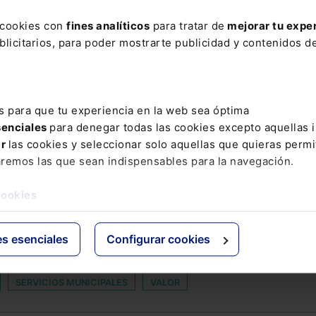
ElDerecho.com
s cookies con
fines analíticos
para tratar de
mejorar tu expe
licitarios, para poder mostrarte publicidad y contenidos de
Leer artículo
s para que tu experiencia en la web sea óptima
senciales
para denegar todas las cookies excepto aquellas 
AR
ar
las cookies y seleccionar solo aquellas que quieras permi
aremos las que sean indispensables para la navegación.
ADO DE FUNCIONAMIENTO DE LA UNIÓN EUROPEA
AUDIOVISUAL
cookies
C 6
DATOS JURISDICCIONALES
DECLARACIONES Y TUITS
JOVEN
EPI
ESTETICA
FISCALIDAD EMPRESARIAL
GOO
es esenciales
Configurar cookies
ENDA
LEY SOCIEDADES DE CAPITAL
LJV
MARCA NOTORIA
SERVICIOS MUNICIPALES
VALOR