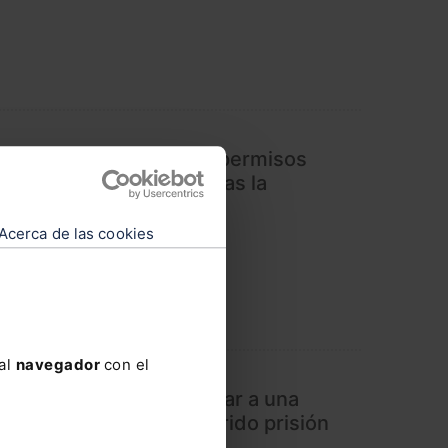
stos de ampliación en permisos
milias monoparentales tras la
nal Constitucional
Acerca de las cookies
 al
navegador
con el
 toda absolución da lugar a una
rjudicado que haya sufrido prisión