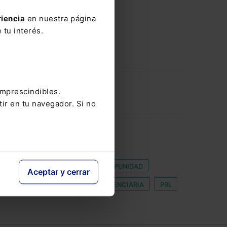
riencia
en nuestra página
 tu interés.
imprescindibles.
tir en tu navegador. Si no
COMPETENCIA TERRITORIAL
DELITO APROPIACION INDEBIDA
GLE MAPS
HISTORICAL
IMPUNIDAD
Aceptar y cerrar
NOTICIA
POBLACIÓN PENITENCIARIA
PRL