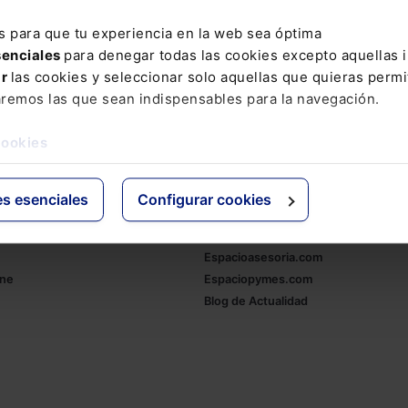
DIENCIA PROVINCIAL SORIA
BOT
CEAPA
CONCILIACIÓN D
s para que tu experiencia en la web sea óptima
GICA
ETL
HERENCIA DE VIVIENDA
INDICE
INFORMAD
senciales
para denegar todas las cookies excepto aquellas 
ar
las cookies y seleccionar solo aquellas que quieras permi
A A LA GUERRA DE UCRANIA
MOREU
MUNDO
OBSERVACI
aremos las que sean indispensables para la navegación.
OVACIÓN
REUNIONES
SEGURIDAD DIGITAL
TOGA
TOM 
cookies
es esenciales
Configurar cookies
ativo
Otras webs de Lefebvr
Espacioasesoria.com
ine
Espaciopymes.com
Blog de Actualidad