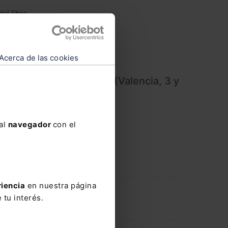
el libro
Acerca de las cookies
nal de Privacidad APEP (Valencia, 3 y
os de privacidad APEP"
 al
navegador
con el
riencia
en nuestra página
 tu interés.