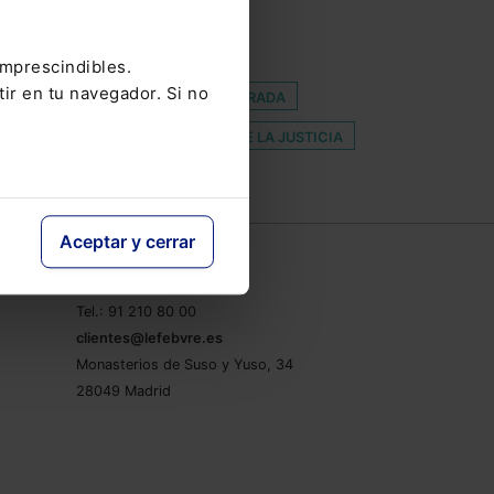
E LA VIDA PERSONAL Y FAMILIAR
O
LABOR10
LC
LRJS
imprescindibles.
tir en tu navegador. Si no
ON
PERMISO RETRIBUIDO
PRADA
KABINET
TRANSFORMACIÓN DE LA JUSTICIA
Aceptar y cerrar
e
Contacto
Tel.: 91 210 80 00
clientes@lefebvre.es
Monasterios de Suso y Yuso, 34
28049 Madrid