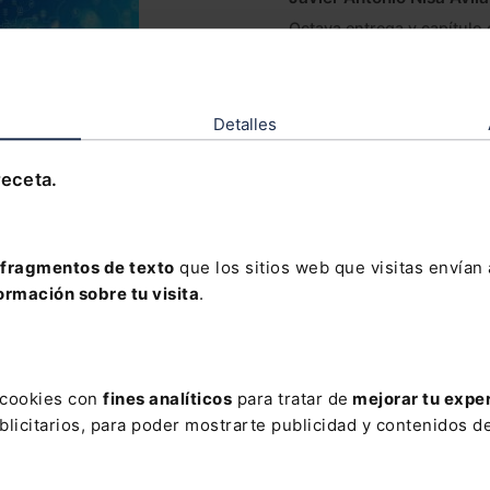
Octava entrega y capítulo d
Leer artículo
Detalles
VII Congreso Nacio
receta.
4 de junio) "10 añ
APEP (www.apep.es)
fragmentos de texto
que los sitios web que visitas envían
Leer artículo
ormación sobre tu visita
.
s cookies con
fines analíticos
para tratar de
mejorar tu expe
licitarios, para poder mostrarte publicidad y contenidos de
AR