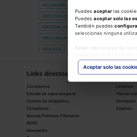
ACCENTURE
ASISTENCIA SANITARIA
AU
Puedes
aceptar
las cookie
DIRECTIVA 2003/88
DISRUPCIÓN TECNOLÓ
Puedes
aceptar solo las e
También puedes
configur
MATERIAL SANITARIO
MEDIDAS DE RESPUEST
seleccionas ninguna utiliz
PRECONCURSAL
PREMIO NACIONAL DE INN
Saber más acerca de las 
VIGILADA
Aceptar solo las cooki
Links directos
Corpor
Coronavirus
Lefebvre
Estudio de salud abogacía
Tienda onl
Gestión de despachos
Formación
Compliance
Empleos
Buenas Prácticas Tributarias
RGPD
Innovación