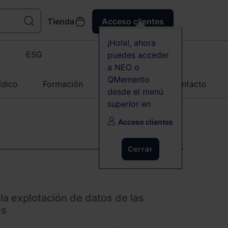
Tienda
Acceso clientes
¡Hola!, ahora
C
ESG
puedes acceder
a NEO o
QMemento
ídico
Formación
Agenda
Contacto
desde el menú
superior en
Acceso clientes
Cerrar
 la explotación de datos de las
es