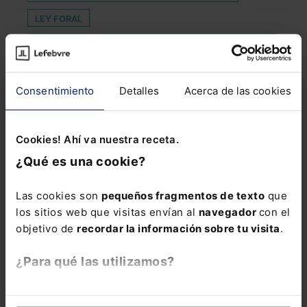
LEY FORAL
LEY ORGÁNICA DEL RÉGIMEN ELECTORAL GENERAL
(LOREG)
MEDIAMBIENTAL
PODER JUDICIAL
Consentimiento
Detalles
Acerca de las cookies
PROPIEDAD INDUSTRIAL E INTELECTUAL
REGISTRO LABORAL
Cookies! Ahí va nuestra receta.
REORGANIZACIÓN EMPRESARIAL
SALA DE VISTAS
¿Qué es una cookie?
SEGURIDAD DE LA INFORMACIÓN
TRADE
Las cookies son
pequeños fragmentos de texto
que
UNIDAD
USO TURÍSTICO
los sitios web que visitas envían al
navegador
con el
objetivo de
recordar la información sobre tu visita
.
VUELO INTERNACIONAL
WOMEN IN A LEGAL WORLD
¿Para qué las utilizamos?
En Lefebvre utilizamos las cookies con
fines