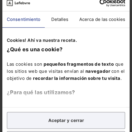
en un único
volumen.
Consentimiento
Detalles
Acerca de las cookies
Incluye el estudio
de todas las
novedades y
Cookies! Ahí va nuestra receta.
reformas
¿Qué es una cookie?
legislativas del
último año
, así
Las cookies son
pequeños fragmentos de texto
que
como la
los sitios web que visitas envían al
navegador
con el
jurisprudencia y
objetivo de
recordar la información sobre tu visita
.
doctrina más
relevante con más
¿Para qué las utilizamos?
de 37.500 citas.
En Lefebvre utilizamos las cookies con
fines
La suscripción al
analíticos
para tratar de
mejorar tu experiencia
en
Memento Social
Aceptar y cerrar
nuestra página web. También con fines publicitarios,
incluye: . El
para poder mostrarte publicidad y contenidos de tu
servicio “
Extras