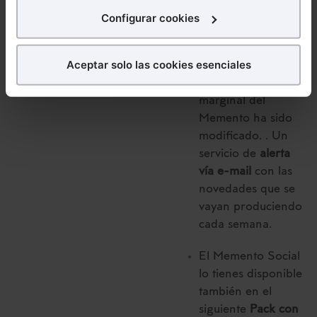
interés.
Mementos
” con el
Configurar cookies
que puedes
¿Qué puedes hacer?
consultar en
Aceptar solo las cookies esenciales
cualquier momento
Puedes
aceptar
las cookies para que tu experiencia
si un número
en la web sea óptima
marginal del
Puedes
aceptar solo las esenciales
para denegar
Memento ha sido
todas las cookies excepto aquellas imprescindibles.
modificado. . Un
También puedes
configurar
las cookies y
servicio de
alerta
seleccionar solo aquellas que quieras permitir en tu
vía e-mail
con las
navegador. Si no seleccionas ninguna utilizaremos
novedades que se
las que sean indispensables para la navegación.
vayan produciendo
cada semana.
Saber más acerca de las cookies
El Memento Social
lo tienes disponible
también en el
siguiente
Pack con