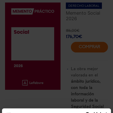
DERECHO LABORAL
Memento Social
2026
186,00
€
176,70
€
COMPRAR
La obra mejor
valorada en el
ámbito jurídico,
con toda la
información
laboral y de la
Seguridad Social