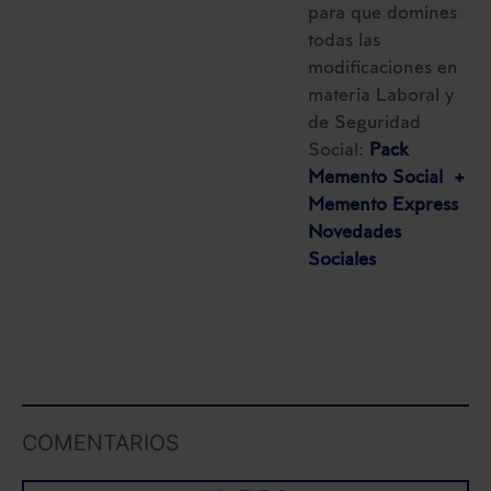
seleccionar solo aquellas que quieras permitir en tu
para que domines
navegador. Si no seleccionas ninguna utilizaremos
todas las
las que sean indispensables para la navegación.
modificaciones en
materia Laboral y
Saber más acerca de las cookies
de Seguridad
Social:
Pack
Memento Social +
Memento Express
Novedades
Sociales
COMENTARIOS