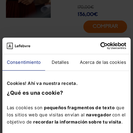
170,00
€
136,00
€
COMPRAR
Un curso de
especialización en
Consentimiento
Detalles
Acerca de las cookies
arrendamientos
urbanos
, en el que
se abordarán las
Cookies! Ahí va nuestra receta.
cuestiones más
¿Qué es una cookie?
controvertidas
que
han originado las
Las cookies son
pequeños fragmentos de texto
que
últimas reformas
los sitios web que visitas envían al
navegador
con el
legales en la
objetivo de
recordar la información sobre tu visita
.
materia y los