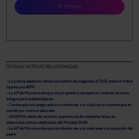
ENVIAR
ÚLTIMAS NOTICIAS RELACIONADAS
- La Justicia española ultima una batería de preguntas al TJUE sobre el índice
hipotecario IRPH
- La AP de Murcia avala que una propietaria recupere su vivienda de renta
antigua para independizarse
- Condenada una aseguradora a indemnizar a la viuda de un hombre que se
suicidó por motivos laborales
- ANDEMA alerta del aumento exponencial de camisetas falsas de
selecciones ante la celebración del Mundial 2026
- La AP de Murcia avala que una abuela vea a su nieta pese a la oposición del
padre