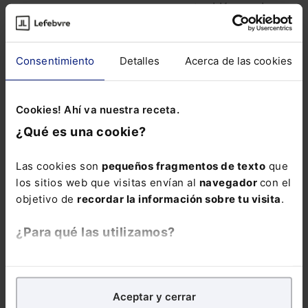
también en el
siguiente
Pack con
un precio especial
para que domines
Consentimiento
Detalles
Acerca de las cookies
todas las
modificaciones en
Cookies! Ahí va nuestra receta.
materia Laboral y
de Seguridad
¿Qué es una cookie?
Social:
Pack
Memento Social +
Las cookies son
pequeños fragmentos de texto
que
Memento Express
los sitios web que visitas envían al
navegador
con el
Novedades
objetivo de
recordar la información sobre tu visita
.
Sociales
¿Para qué las utilizamos?
En Lefebvre utilizamos las cookies con
fines
analíticos
para tratar de
mejorar tu experiencia
en
Aceptar y cerrar
nuestra página web. También con fines publicitarios,