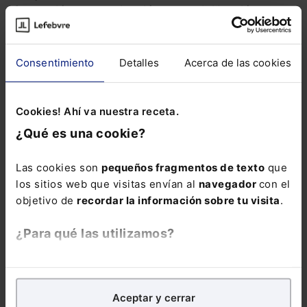
formación, comunicación y sensibilización.
Formación
Consentimiento
Detalles
Acerca de las cookies
Su objetivo es capacitar a todo el personal de la
Audiencia Nacional para la sustitución del papel
por el expediente judicial electrónico,
Cookies! Ahí va nuestra receta.
promoviendo su adaptación al cambio
¿Qué es una cookie?
organizativo y cultural que trae consigo. Con
ello se pretende, por un lado, dotar a los
Las cookies son
pequeños fragmentos de texto
que
profesionales de las herramientas formativas
los sitios web que visitas envían al
navegador
con el
necesarias para su desempeño en el nuevo
objetivo de
recordar la información sobre tu visita
.
entorno organizativo y asistirles en la
realización de los procedimientos que se
¿Para qué las utilizamos?
modifican debido a la implantación del
expediente judicial electrónico.
En Lefebvre utilizamos las cookies con
fines
analíticos
para tratar de
mejorar tu experiencia
en
Para ello se ha diseñado un Plan de Formación
Aceptar y cerrar
nuestra página web. También con fines publicitarios,