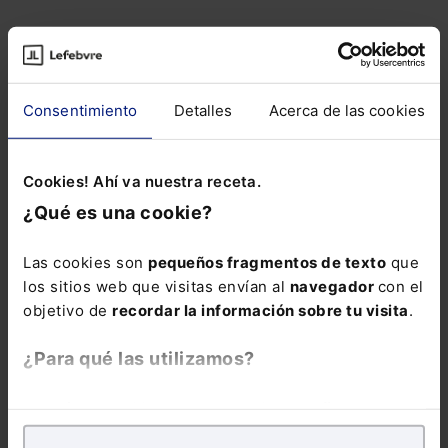
DERECHO
ADMINISTRATIVO
DERECHO IA
Consentimiento
Detalles
Acerca de las cookies
Curso La IA
generativa en la
administración
pública.
Cookies! Ahí va nuestra receta.
Herramientas,
¿Qué es una cookie?
casos y límites (4
sesiones webinar)
Las cookies son
pequeños fragmentos de texto
que
los sitios web que visitas envían al
navegador
con el
415,00
€
objetivo de
recordar la información sobre tu visita
.
332,00
€
¿Para qué las utilizamos?
COMPRAR
En Lefebvre utilizamos las cookies con
fines
analíticos
para tratar de
mejorar tu experiencia
en
Cómo aplicar la