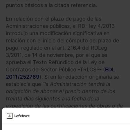
puntos básicos a la citada referencia.
En relación con el plazo de pago de las
Administraciones públicas, el RD- ley 4/2013
introdujo una modificación significativa en
relación con el inicio del cómputo del plazo de
pago, regulado en el art. 216.4 del RDLeg
3/2011, de 14 de noviembre, por el que se
aprueba el Texto Refundido de la Ley de
Contratos del Sector Público -TRLCSP- (
EDL
2011/252769
). Si en la redacción originaria se
establecía que
“la Administración tendrá la
obligación de abonar el precio dentro de los
treinta días siguientes a la
fecha de la
expedición
de las certificaciones de obras o de
los correspondientes documentos que
acrediten la realización total o parcial del
contrato”,
la modificación introducida en