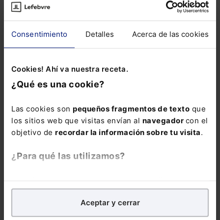
Consentimiento
Detalles
Acerca de las cookies
Cookies! Ahí va nuestra receta.
¿Qué es una cookie?
Las cookies son
pequeños fragmentos de texto
que
los sitios web que visitas envían al
navegador
con el
At the same time, the goods sold under these
objetivo de
recordar la información sobre tu visita
.
Community trademarks were food products
that were essentially Arabic in origin, and so the
¿Para qué las utilizamos?
relevant public necessarily consisted of Muslim
consumers with a basic knowledge of written
En Lefebvre utilizamos las cookies con
fines
Arabic.
analíticos
para tratar de
mejorar tu experiencia
en
Aceptar y cerrar
nuestra página web. También con fines publicitarios,
The assessment of the likelihood of confusion
para poder mostrarte publicidad y contenidos de tu