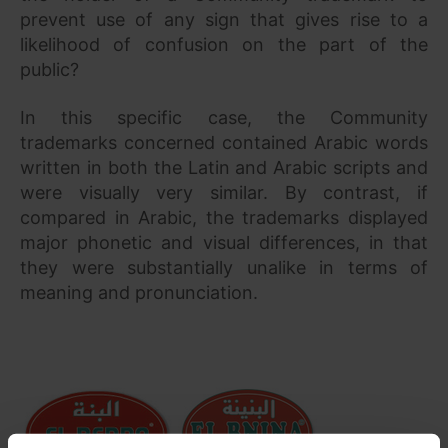
prevent use of any sign that gives rise to a
likelihood of confusion on the part of the
public?
In this specific case, the Community
trademarks concerned contained Arabic words
written in both the Latin and Arabic scripts and
were visually very similar. By contrast, if
compared in Arabic, the trademarks displayed
major phonetic and visual differences, in that
they were substantially unalike in terms of
meaning and pronunciation.