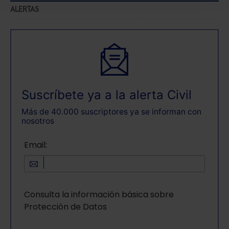
seleccionar solo aquellas que quieras permitir en tu
ALERTAS
navegador. Si no seleccionas ninguna utilizaremos
las que sean indispensables para la navegación.
Saber más acerca de las cookies
Suscríbete ya a la alerta Civil
Más de 40.000 suscriptores ya se informan con
nosotros
Email:
Consulta la información básica sobre
Protección de Datos