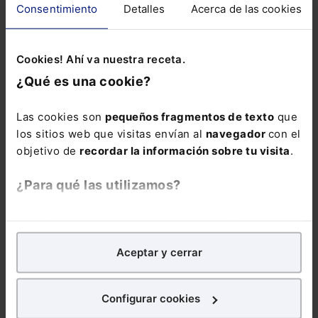
materia Laboral y
Consentimiento
Detalles
Acerca de las cookies
de Seguridad
Social:
Pack
Cookies! Ahí va nuestra receta.
Memento Social +
Memento Express
¿Qué es una cookie?
Novedades
Sociales
Las cookies son
pequeños fragmentos de texto
que
los sitios web que visitas envían al
navegador
con el
objetivo de
recordar la información sobre tu visita
.
¿Para qué las utilizamos?
En Lefebvre utilizamos las cookies con
fines
COMENTARIOS
analíticos
para tratar de
mejorar tu experiencia
en
Aceptar y cerrar
nuestra página web. También con fines publicitarios,
COMENTAR
para poder mostrarte publicidad y contenidos de tu
interés.
Configurar cookies