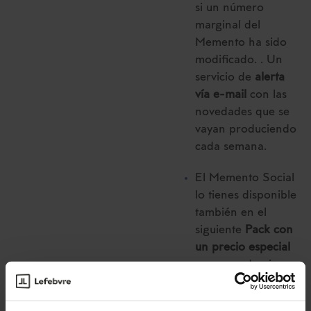
si un número
marginal del
Memento ha sido
modificado. . Un
servicio de
alerta
vía e-mail
con las
novedades que se
vayan produciendo
cada semana.
El Memento Social
lo tienes disponible
también en el
siguiente
Pack con
un precio especial
para que domines
todas las
modificaciones en