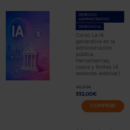
DERECHO
ADMINISTRATIVO
DERECHO IA
Curso La IA
generativa en la
administración
pública.
Herramientas,
casos y límites (4
sesiones webinar)
415,00
€
332,00
€
COMPRAR