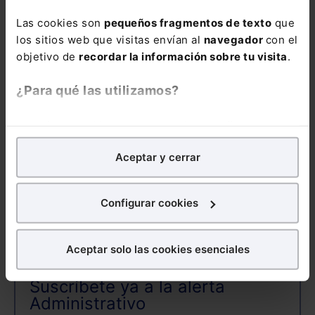
Las cookies son
pequeños fragmentos de texto
que
los sitios web que visitas envían al
navegador
con el
COMENTARIOS
objetivo de
recordar la información sobre tu visita
.
COMENTAR
¿Para qué las utilizamos?
En Lefebvre utilizamos las cookies con
fines
analíticos
para tratar de
mejorar tu experiencia
en
Aceptar y cerrar
nuestra página web. También con fines publicitarios,
ALERTAS
para poder mostrarte publicidad y contenidos de tu
interés.
Configurar cookies
¿Qué puedes hacer?
Aceptar solo las cookies esenciales
Puedes
aceptar
las cookies para que tu experiencia
en la web sea óptima
Suscríbete ya a la alerta
Puedes
aceptar solo las esenciales
para denegar
Administrativo
todas las cookies excepto aquellas imprescindibles.