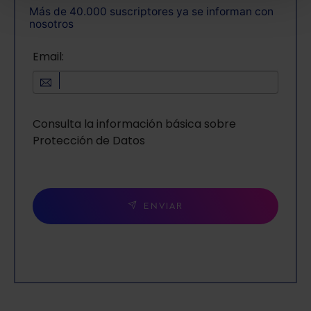
Más de 40.000 suscriptores ya se informan con
También puedes
configurar
las cookies y
nosotros
seleccionar solo aquellas que quieras permitir en tu
navegador. Si no seleccionas ninguna utilizaremos
Email:
las que sean indispensables para la navegación.
Saber más acerca de las cookies
Consulta la información básica sobre
Protección de Datos
ENVIAR