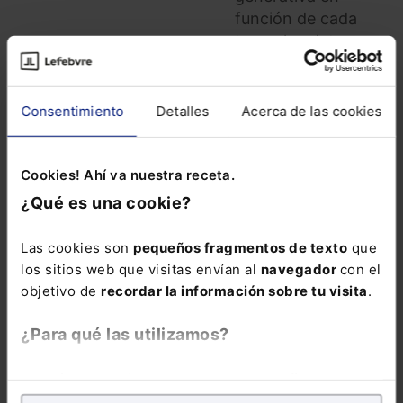
función de cada
tarea, los datos
implicados y las
exigencias
normativas, con
Consentimiento
Detalles
Acerca de las cookies
casos reales y
aplicables desde el
Cookies! Ahí va nuestra receta.
primer momento.
La inscripción
¿Qué es una cookie?
incluye la
Guía
rápida: IA
Las cookies son
pequeños fragmentos de texto
que
generativa para la
los sitios web que visitas envían al
navegador
con el
Administración
objetivo de
recordar la información sobre tu visita
.
Pública
en formato
electrónico durante
¿Para qué las utilizamos?
6 meses.
En Lefebvre utilizamos las cookies con
fines
analíticos
para tratar de
mejorar tu experiencia
en