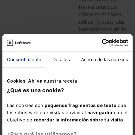
forma práctica,
cómo seleccionar,
utilizar y controlar
herramientas de IA
generativa en
función de cada
tarea, los datos
Consentimiento
Detalles
Acerca de las cookies
implicados y las
exigencias
normativas, con
Cookies! Ahí va nuestra receta.
casos reales y
aplicables desde el
¿Qué es una cookie?
primer momento.
La inscripción
Las cookies son
pequeños fragmentos de texto
que
incluye la
Guía
los sitios web que visitas envían al
navegador
con el
rápida: IA
objetivo de
recordar la información sobre tu visita
.
generativa para la
¿Para qué las utilizamos?
Administración