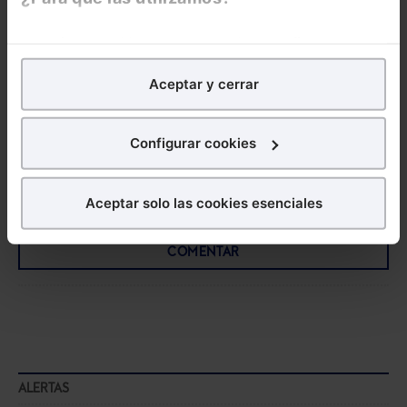
Pública
en formato
En Lefebvre utilizamos las cookies con
fines
electrónico durante
analíticos
para tratar de
mejorar tu experiencia
en
6 meses.
Aceptar y cerrar
nuestra página web. También con fines publicitarios,
para poder mostrarte publicidad y contenidos de tu
interés.
Configurar cookies
¿Qué puedes hacer?
Aceptar solo las cookies esenciales
COMENTARIOS
Puedes
aceptar
las cookies para que tu experiencia
en la web sea óptima
COMENTAR
Puedes
aceptar solo las esenciales
para denegar
todas las cookies excepto aquellas imprescindibles.
También puedes
configurar
las cookies y
seleccionar solo aquellas que quieras permitir en tu
navegador. Si no seleccionas ninguna utilizaremos
las que sean indispensables para la navegación.
ALERTAS