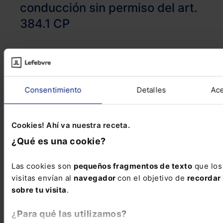
conducción sin permiso del art.
384.1 CP
Os dejo enlace a la resolución?
https://t.co/VbqexnTuiH
#Jurispru
#ConsducciónSinPermiso
Consentimiento
Detalles
Ace
— Escarlata Gutiérrez ⚖️ ?
Cookies! Ahí va nuestra receta.
(@escar_gm)
September 26,
¿Qué es una cookie?
2021
Las cookies son
pequeños fragmentos de texto
que los
visitas envían al
navegador
con el objetivo de
recordar 
sobre tu visita
.
Por todo lo expuesto, concluye el TS que a efectos
¿Para qué las utilizamos?
penales la anulación de la sanción ha de operar