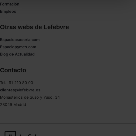
todas las cookies excepto aquellas imprescindibles.
Formación
También puedes
configurar
las cookies y
Empleos
seleccionar solo aquellas que quieras permitir en tu
navegador. Si no seleccionas ninguna utilizaremos
Otras webs de Lefebvre
las que sean indispensables para la navegación.
Espacioasesoria.com
Saber más acerca de las cookies
Espaciopymes.com
Blog de Actualidad
Contacto
Tel.: 91 210 80 00
clientes@lefebvre.es
Monasterios de Suso y Yuso, 34
28049 Madrid