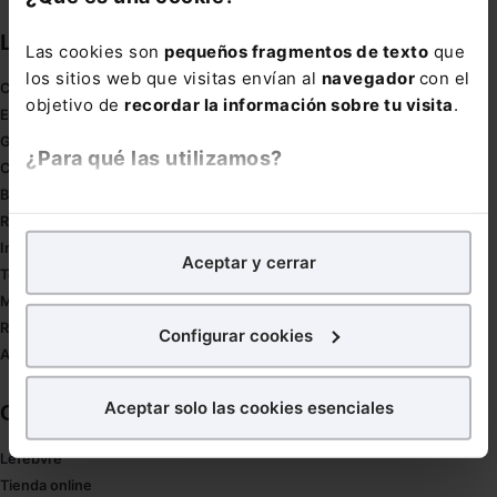
Links directos
Las cookies son
pequeños fragmentos de texto
que
los sitios web que visitas envían al
navegador
con el
Coronavirus
objetivo de
recordar la información sobre tu visita
.
Estudio de salud abogacía
Gestión de despachos
¿Para qué las utilizamos?
Compliance
Buenas Prácticas Tributarias
En Lefebvre utilizamos las cookies con
fines
RGPD
analíticos
para tratar de
mejorar tu experiencia
en
Innovación
Aceptar y cerrar
nuestra página web. También con fines publicitarios,
Tesauro
para poder mostrarte publicidad y contenidos de tu
Mapa web
interés.
Redirect sitemap
Configurar cookies
Autores de El Derecho
¿Qué puedes hacer?
Aceptar solo las cookies esenciales
Corporativo
Puedes
aceptar
las cookies para que tu experiencia
en la web sea óptima
Lefebvre
Puedes
aceptar solo las esenciales
para denegar
Tienda online