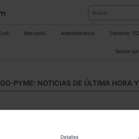
Civil
Mercantil
Administrativo
Derecho TI
Sector jur
SGO-PYME: NOTICIAS DE ÚLTIMA HORA 
El Gobierno impuls
riesgo-pyme como f
Detalles
EUROPA PRESS