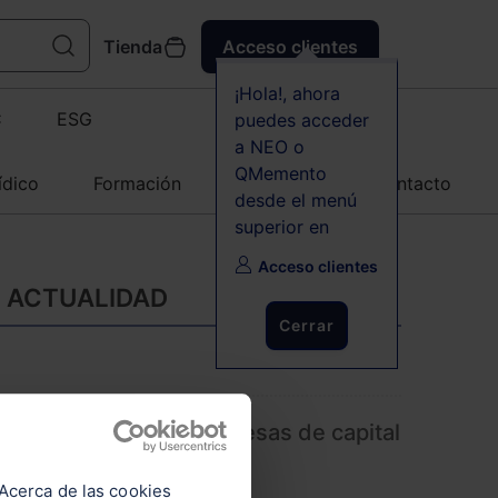
Tienda
Acceso clientes
¡Hola!, ahora
C
ESG
puedes acceder
a NEO o
QMemento
ídico
Formación
Agenda
Contacto
desde el menú
superior en
Acceso clientes
Y ACTUALIDAD
Cerrar
ará la creación de empresas de capital
inanciación alternativa
Acerca de las cookies