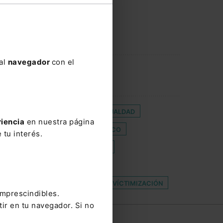
 al
navegador
con el
DESPIDO TÁCITO
DÍA DE LA IGUALDAD
riencia
en nuestra página
HOS HUMANOS
GABINETE TÉCNICO
 tu interés.
 MERCADO
LIQUIDEZ
MARTI
TUITA
PERIODO INHABIL
SOSTENIBILIDAD DE PENSIONES
VÍCTIMIZACIÓN
imprescindibles.
tir en tu navegador. Si no