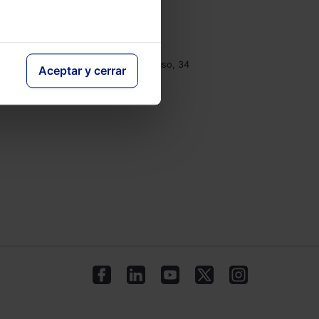
e
Contacto
Tel.: 91 210 80 00
clientes@lefebvre.es
Monasterios de Suso y Yuso, 34
Aceptar y cerrar
28049 Madrid