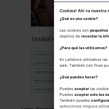
Cookies! Ahí va nuestra 
¿Qué es una cookie?
Las cookies son
pequeños 
objetivo de
recordar la inf
TAMBIÉN TE PUEDE INTERES
¿Para qué las utilizamos?
C-21/18
CENTRO CONCERTADO
CIBERA
En Lefebvre utilizamos la
DISTANCIA
EDICTO JUDICIAL
ELECCION
web. También con fines pub
GOBERNABILIDAD
GOBIERNO BRITÁNICO
¿Qué puedes hacer?
MIGUEL ÁNGEL CAÑADA
MODELO 179
N
Puedes
aceptar
las cookie
PLAN DE DIGITALIZACIÓN
PREMIOS CENTENA
Puedes
aceptar solo las e
También puedes
configur
seleccionas ninguna utiliz