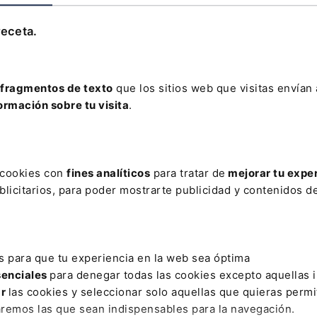
Leer artículo
receta.
fragmentos de texto
que los sitios web que visitas envían
ormación sobre tu visita
.
AR
TAQUES
CONCURSOS PERSONAS NATURALES
CREADORES
s cookies con
fines analíticos
para tratar de
mejorar tu expe
ES GENERALES
ENTONCES
FUNDACIÓN ABOGACÍA Y DEREC
licitarios, para poder mostrarte publicidad y contenidos de
INCAPACITACIÓN JUDICIAL
LEY DE GARANTÍA DE LA UNIDAD DE
ACIDAS
NORMAS DE PRIVACIDAD
ORIENTACIÓN JURÍDICA GRA
s para que tu experiencia en la web sea óptima
RIO DE LOS GRADUADOS SOCIALES
PUBLICIDAD ABOGADOS
senciales
para denegar todas las cookies excepto aquellas 
ar
las cookies y seleccionar solo aquellas que quieras permi
aremos las que sean indispensables para la navegación.