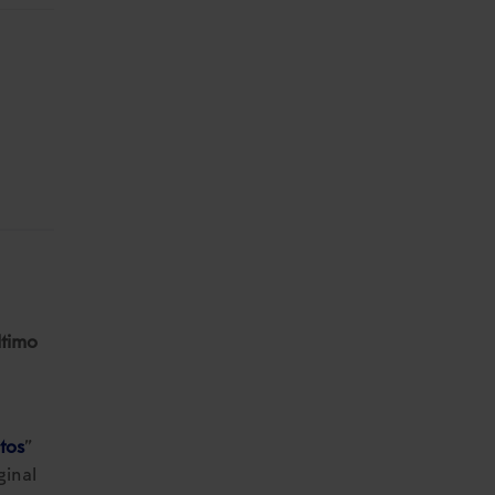
ltimo
tos
”
ginal