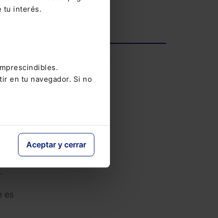
 tu interés.
Ver agenda completa
 ERTE
INFORMACIÓN
 de
imprescindibles.
Saber más
tir en tu navegador. Si no
ijo-
tas
Aceptar y cerrar
.
e es