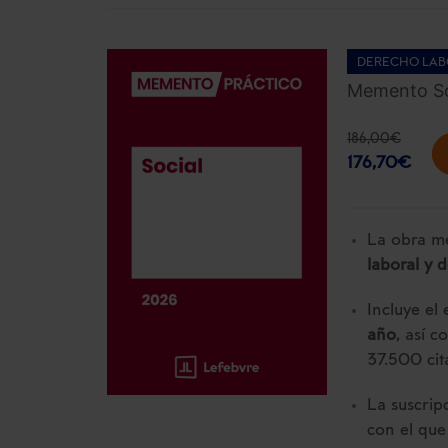
DERECHO LAB
Memento So
186,00
€
176,70
€
La obra me
laboral y 
Incluye el
año
, así 
37.500 cit
La suscrip
con el que