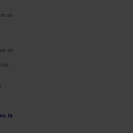
que se
que se
ial.
l
o, la