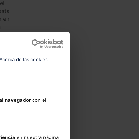
el
asta
n en
n
ía las
 este.
 de
o
Acerca de las cookies
ue
diendo
 al
navegador
con el
6.5
 la
que
edente
riencia
en nuestra página