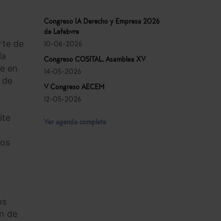
Congreso IA Derecho y Empresa 2026
de Lefebvre
rte de
10-06-2026
ía
Congreso COSITAL. Asamblea XV
se en
14-05-2026
 de
V Congreso AECEM
12-05-2026
ite
Ver agenda completa
yos
os
ón de