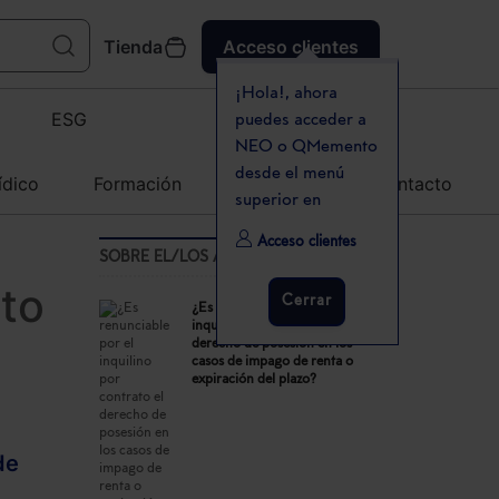
Tienda
Acceso clientes
¡Hola!, ahora
ESG
puedes acceder a
NEO o QMemento
desde el menú
ídico
Formación
Agenda
Contacto
superior en
Acceso clientes
SOBRE EL/LOS AUTOR(ES)
ato
Cerrar
¿Es renunciable por el
inquilino por contrato el
derecho de posesión en los
casos de impago de renta o
expiración del plazo?
de