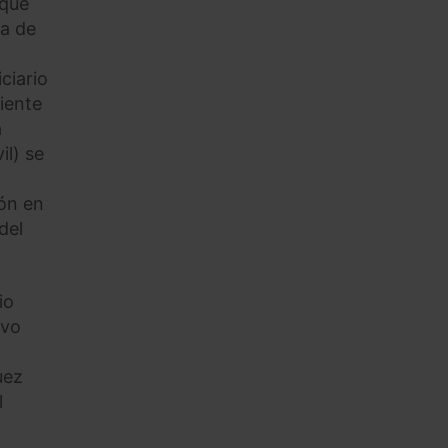
 que
ia de
ciario
iente
a
il) se
ión en
del
io
ivo
uez
l