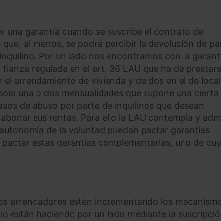
er una garantía cuando se suscribe el contrato de
ue, al menos, se podrá percibir la devolución de pa
inquilino. Por un lado nos encontramos con la garant
a fianza regulada en el art. 36 LAU que ha de prestar
 el arrendamiento de vivienda y de dos en el de local
 solo una o dos mensualidades que supone una cierta
casos de abuso por parte de inquilinos que desean
n abonar sus rentas. Para ello la LAU contempla y adm
bre autonomía de la voluntad puedan pactar garantías
te pactar estas garantías complementarias, uno de cu
 los arrendadores estén incrementando los mecanism
 lo están haciendo por un lado mediante la suscripci