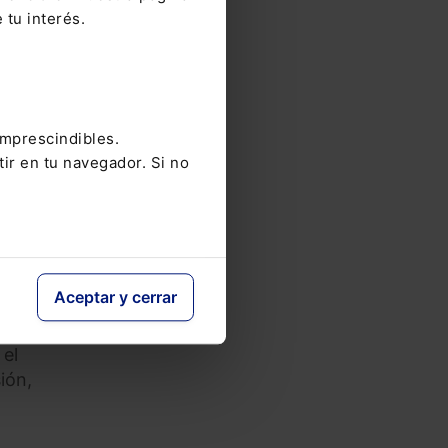
mplo,
 tu interés.
 cobro
 los
imprescindibles.
ez
tir en tu navegador. Si no
al
caso,
Aceptar y cerrar
de
ntía
 el
ión,