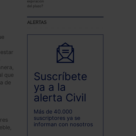
ALERTAS
ue
 estar
e
anera,
Suscríbete
al que
ea de
ya a la
alerta Civil
Más de 40.000
suscriptores ya se
ores
informan con nosotros
eble,