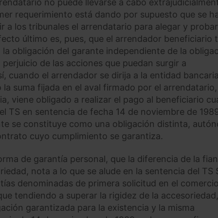
rendatario no puede llevarse a cabo extrajudicialmen
rimer requerimiento está dando por supuesto que se h
 a los tribunales el arrendatario para alegar y probar
efecto último es, pues, que el arrendador beneficiario 
o la obligación del garante independiente de la obliga
in perjuicio de las acciones que puedan surgir a
, cuando el arrendador se dirija a la entidad bancaria
a suma fijada en el aval firmado por el arrendatario,
ia, viene obligado a realizar el pago al beneficiario c
 el TS en sentencia de fecha 14 de noviembre de 1989
nte se constituye como una obligación distinta, autó
ontrato cuyo cumplimiento se garantiza.
forma de garantía personal, que la diferencia de la fia
riedad, nota a lo que se alude en la sentencia del TS 
rantías denominadas de primera solicitud en el comerci
que tendiendo a superar la rigidez de la accesoriedad
gación garantizada para la existencia y la misma