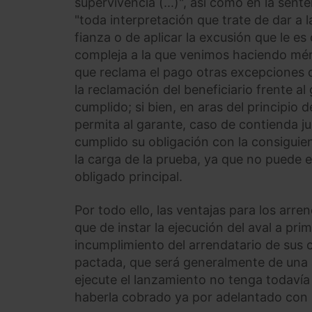
supervivencia (...)", así como en la sen
"toda interpretación que trate de dar a l
fianza o de aplicar la excusión que le es 
compleja a la que venimos haciendo méri
que reclama el pago otras excepciones q
la reclamación del beneficiario frente a
cumplido; si bien, en aras del principio d
permita al garante, caso de contienda ju
cumplido su obligación con la consiguien
la carga de la prueba, ya que no puede ex
obligado principal.
Por todo ello, las ventajas para los arr
que de instar la ejecución del aval a pri
incumplimiento del arrendatario de sus 
pactada, que será generalmente de una a
ejecute el lanzamiento no tenga todavía
haberla cobrado ya por adelantado con l