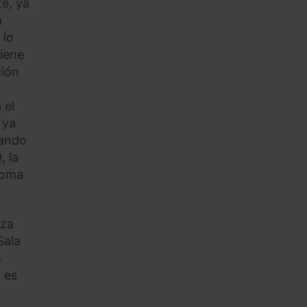
te, ya
a
 lo
tiene
ción
 el
 ya
uando
, la
noma
nza
Sala
o
, es