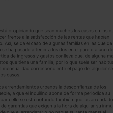
 está propiciando que sean muchos los casos en los q
er frente a la satisfacción de las rentas que habían
 Así, se da el caso de algunas familias en las que de
se ha pasado a tener a los dos en el paro o a uno d
partida de ingresos y gastos conlleva que, de alguna m
tos que tiene una familia, por lo que suele ser habitu
la mensualidad correspondiente el pago del alquiler s
tos casos.
 los arrendamientos urbanos la desconfianza de los
ble, a que el inquilino abone de forma periódica su
y para ello se está notando también que los arrendad
e garantías que exigen a la hora de alquilar su inmu
o de que el arrendatario no pague su renta mensual.