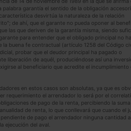
tencia de 14 de noviembre de 1989 en la que se afirma
a palabra garantía el sentido de la obligación accesor
característica desvirtúa la naturaleza de la relación
to"; de ahí, que el garante no pueda oponer al benefi
ue las que deriven de la garantía misma, siendo sufic
l garante para entender que el obligado principal no h
e la buena fe contractual (artículo 1258 del Código civ
dicial, probar que el deudor principal ha pagado o
te liberación de aquél, produciéndose así una invers
igirse al beneficiario que acredite el incumplimiento 
endadores en estos casos son absolutas, ya que es obv
mer requerimiento el arrendador lo será por el correlat
obligaciones de pago de la renta, percibiendo la suma
nualidad de renta, lo que conllevará que cuando el j
 pendiente de pago el arrendador ninguna cantidad a
a ejecución del aval.