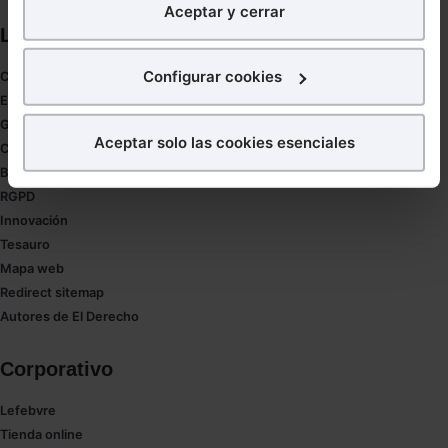
Aceptar y cerrar
nuestra página web. También con fines publicitarios,
Links directos
para poder mostrarte publicidad y contenidos de tu
interés.
Configurar cookies
Coronavirus
Estudio de salud abogacía
¿Qué puedes hacer?
Gestión de despachos
Aceptar solo las cookies esenciales
Compliance
Puedes
aceptar
las cookies para que tu experiencia
Buenas Prácticas Tributarias
en la web sea óptima
RGPD
Puedes
aceptar solo las esenciales
para denegar
Innovación
todas las cookies excepto aquellas imprescindibles.
Tesauro
También puedes
configurar
las cookies y
Mapa web
seleccionar solo aquellas que quieras permitir en tu
Redirect sitemap
navegador. Si no seleccionas ninguna utilizaremos
Autores de El Derecho
las que sean indispensables para la navegación.
Corporativo
Saber más acerca de las cookies
Lefebvre
Tienda online