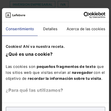
INVERSION EMPRESARIAL
IVA
JUZGADO DE FAMILIA
KNORR
LEY DE SALUD SEXUAL
LF
LUIS HIDALGO
Consentimiento
Detalles
Acerca de las cookies
MENSAJERÍA MASIVA
OBSERVATORIO DE TRANSFORMACION DIGITAL
Cookies! Ahí va nuestra receta.
POST COVID-19
PRINCIPIO DE IGUALDAD
¿Qué es una cookie?
PROMULGACION
REGISTRADO
Las cookies son
pequeños fragmentos de texto
que
REGLAMENTO DE AMPARO COLEGIAL
los sitios web que visitas envían al
navegador
con el
RESTRICCION DE LIBERTAD
SWAPS
objetivo de
recordar la información sobre tu visita
.
UNIÓN DE CRÉDITOS INMOBILIARIOS
¿Para qué las utilizamos?
En Lefebvre utilizamos las cookies con
fines
analíticos
para tratar de
mejorar tu experiencia
en