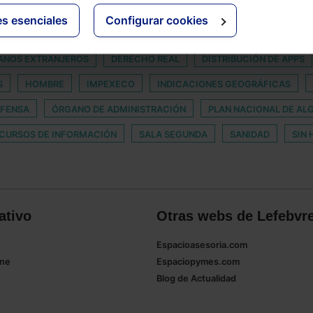
es esenciales
Configurar cookies
IENTOS URBANOS
COMPLEMENTO MATERNIDAD
CRIADOR
DANOS EXTRANJEROS
DERECHO REAL
DISTRIBUCIÓN DE APPS
S
HOMBRE
IMPEXECO
INDICACIONES GEOGRÁFICAS
EFENSA
ÓRGANO DE ADMINISTRACIÓN
PLAN NACIONAL DE AL
CURSOS DE INFORMACIÓN
SALA SEGUNDA
SANIDAD
SIN
ativo
Otras webs de Lefebvr
Espacioasesoria.com
ine
Espaciopymes.com
Blog de Actualidad