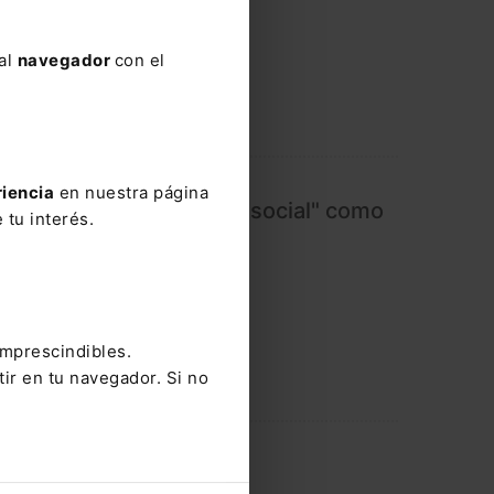
 al
navegador
con el
riencia
en nuestra página
ga medidas del "escudo social" como
 tu interés.
ipotecas y alquiler
imprescindibles.
tir en tu navegador. Si no