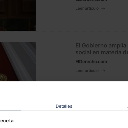
Leer artículo
El Gobierno amplía 
social en materia d
ElDerecho.com
Leer artículo
Detalles
El Congreso insta a
las medidas contem
receta.