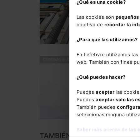
¿Qué es una cookie?
Las cookies son
pequeños 
objetivo de
recordar la inf
¿Para qué las utilizamos?
En Lefebvre utilizamos la
CORONAVIRUS
web. También con fines pub
¿Qué puedes hacer?
Puedes
aceptar
las cookie
Puedes
aceptar solo las e
También puedes
configur
seleccionas ninguna utiliz
Saber más acerca de las 
TAMBIÉN TE PUEDE INTERES