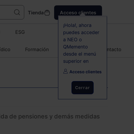
Tienda
Acceso clientes
¡Hola!, ahora
C
ESG
puedes acceder
a NEO o
QMemento
ídico
Formación
Agenda
Contacto
desde el menú
superior en
Acceso clientes
Cerrar
bida de pensiones y demás medidas