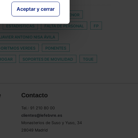
Aceptar y cerrar
CRIPTODIVISA
CUIDADO DE MENOR
ESTADISTICAS
FALTA DE PERSONAL
FP
JAVIER ANTONIO NISA ÁVILA
GORITMOS VERDES
PONENTES
 HOGAR
SOPORTES DE MOVILIDAD
TGUE
e
Contacto
Tel.: 91 210 80 00
clientes@lefebvre.es
Monasterios de Suso y Yuso, 34
28049 Madrid