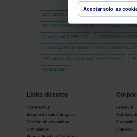
Aceptar solo las cooki
ABOGADOS CON DISCAPACIDAD
ARRENDAM
DELITO CONTRA LOS DERECHOS DE LOS CIUDA
FUNCIONARIO PÚBLICO
GESTIÓN DE GASTO
JORNADAS DE DEFENSA Y PROTECCIÓN DE LA D
RECLAMACIÓN INDIVIDUAL POR DESPIDO
RE
ZARRALUQUI
Links directos
Corpor
Coronavirus
Lefebvre
Estudio de salud abogacía
Tienda onl
Gestión de despachos
Formación
Compliance
Empleos
Buenas Prácticas Tributarias