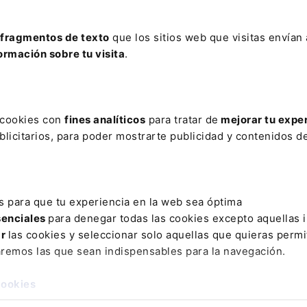
ElDerecho.com
Leer artículo
fragmentos de texto
que los sitios web que visitas envían
ormación sobre tu visita
.
s cookies con
fines analíticos
para tratar de
mejorar tu expe
El Gobierno prorro
licitarios, para poder mostrarte publicidad y contenidos de
las moratorias de h
Europa Press
Leer artículo
s para que tu experiencia en la web sea óptima
senciales
para denegar todas las cookies excepto aquellas 
ar
las cookies y seleccionar solo aquellas que quieras permi
aremos las que sean indispensables para la navegación.
cookies
AR