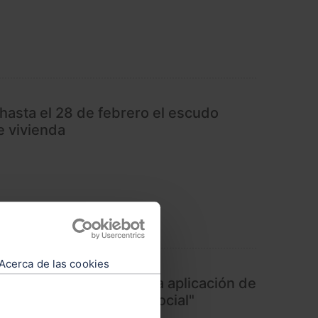
hasta el 28 de febrero el escudo
e vivienda
Acerca de las cookies
l Gobierno a prorrogar la aplicación de
pladas en el "escudo social"