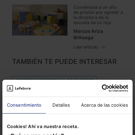
Condenada a un año
PENAL
de prisión por agredir a
la directora de la
escuela de su hija
Marcos Ariza
Brihuega
Leer artículo
TAMBIÉN TE PUEDE INTERESAR
ACCIONES POR PARTE DEL CONSUMIDOR
ACUERDA
BILINGÜE
CHEQUE
CIBERINCIDENTE
CODIRECTOR
Consentimiento
Detalles
Acerca de las cookies
CORTE PENAL INTERNACIONAL
CRÉDITO AL CONSUMO
DEEPFAKE
Cookies! Ahí va nuestra receta.
DERECHO SANITARIO
FACTURA DE LA LUZ