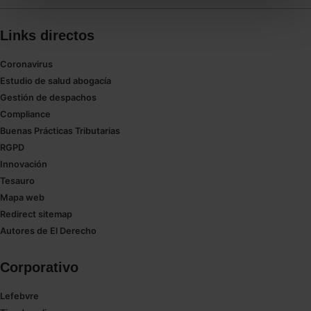
todas las cookies excepto aquellas imprescindibles.
También puedes
configurar
las cookies y
Links directos
seleccionar solo aquellas que quieras permitir en tu
navegador. Si no seleccionas ninguna utilizaremos
Coronavirus
las que sean indispensables para la navegación.
Estudio de salud abogacía
Gestión de despachos
Saber más acerca de las cookies
Compliance
Buenas Prácticas Tributarias
RGPD
Innovación
Tesauro
Mapa web
Redirect sitemap
Autores de El Derecho
Corporativo
Lefebvre