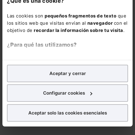
¿Qué es una cookie?
FISCALÍA EUROPEA
GAMES
Las cookies son
pequeños fragmentos de texto
que
GROWTH ACADEMY: HEALTH & WELLBEING
los sitios web que visitas envían al
navegador
con el
objetivo de
recordar la información sobre tu visita
.
HARBOR
INFRACCION ADMINISTRATIVA
INGLES
INSTALACION
INTERNAMIENTO
¿Para qué las utilizamos?
INTRODUCIDAS
LEY DE AUDITORIA
En Lefebvre utilizamos las cookies con
fines
LEY DE CONTRATOS PÚBLICOS
MEDICO
analíticos
para tratar de
mejorar tu experiencia
en
Aceptar y cerrar
nuestra página web. También con fines publicitarios,
NETTO
PERMISO PENITENCIARIO
para poder mostrarte publicidad y contenidos de tu
PERSONA DEPENDIENTE
PILAR LLOP
interés.
Configurar cookies
PROTECCIÓN DE LA INFANCIA
¿Qué puedes hacer?
PUBLICIDAD EN INTERNET
SERVICIOS CLOUD
Aceptar solo las cookies esenciales
Puedes
aceptar
las cookies para que tu experiencia
en la web sea óptima
Puedes
aceptar solo las esenciales
para denegar