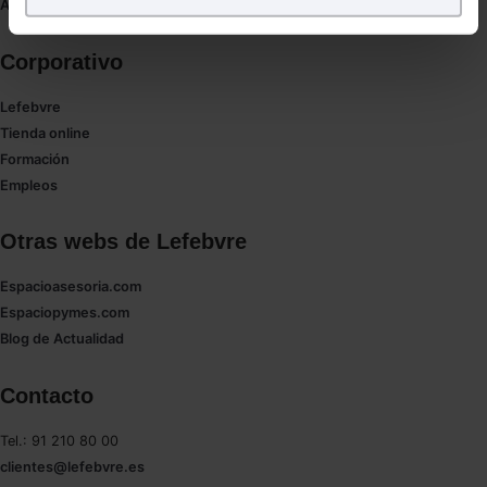
Puedes
aceptar
las cookies para que tu experiencia
Autores de El Derecho
en la web sea óptima
Puedes
aceptar solo las esenciales
para denegar
Corporativo
todas las cookies excepto aquellas imprescindibles.
Lefebvre
También puedes
configurar
las cookies y
Tienda online
seleccionar solo aquellas que quieras permitir en tu
Formación
navegador. Si no seleccionas ninguna utilizaremos
Empleos
las que sean indispensables para la navegación.
Saber más acerca de las cookies
Otras webs de Lefebvre
Espacioasesoria.com
Espaciopymes.com
Blog de Actualidad
Contacto
Tel.: 91 210 80 00
clientes@lefebvre.es