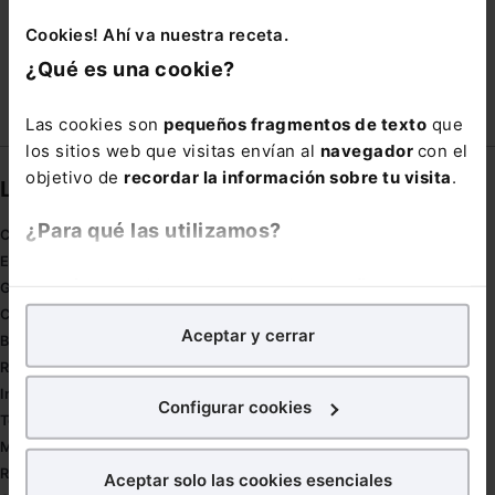
Cookies! Ahí va nuestra receta.
SUBASTADOS
SUBCONTRATACION LABORAL
¿Qué es una cookie?
Las cookies son
pequeños fragmentos de texto
que
los sitios web que visitas envían al
navegador
con el
objetivo de
recordar la información sobre tu visita
.
Links directos
¿Para qué las utilizamos?
Coronavirus
Estudio de salud abogacía
En Lefebvre utilizamos las cookies con
fines
Gestión de despachos
analíticos
para tratar de
mejorar tu experiencia
en
Compliance
Aceptar y cerrar
nuestra página web. También con fines publicitarios,
Buenas Prácticas Tributarias
para poder mostrarte publicidad y contenidos de tu
RGPD
interés.
Innovación
Configurar cookies
Tesauro
¿Qué puedes hacer?
Mapa web
Redirect sitemap
Aceptar solo las cookies esenciales