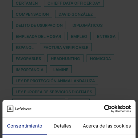
CERTAMEN
CHIEFF DATA OFFICER DAY
COMPENSACION
DAVID GONZÁLEZ
DELITO DE USURPACION
DIPLOMÁTICOS
EMPLEADA DEL HOGAR
EMPLEO
ENTREGA
ESPANOL
FACTURA VERIFICABLE
FAVORABLES
HEADHUNTING
HOMICIDA
IMPORTANCIA
LAMINE
LEY DE PROTECCIÓN ANIMAL ANDALUZA
LEY EUROPEA DE SERVICIOS DIGITALES
LEY ORGANICA 10/1995
MOTOR
MOVILIDAD SOSTENIBLE
Consentimiento
Detalles
Acerca de las cookies
NUESTRA ESTRATEGIA INDUSTRIAL DE LA UE
PROFESIONES LABORALES
SINDROME