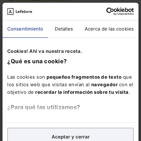
Modificación de
CIVIL
medidas en un proceso
de separación o
divorcio | Infografía
Consentimiento
Detalles
Acerca de las cookies
Por:
ElDerecho.com
Leer artículo
Cookies! Ahí va nuestra receta.
Infografía. Jubilación
SOCIAL
¿Qué es una cookie?
activa
Por:
ElDerecho.com
Las cookies son
pequeños fragmentos de texto
que
Leer artículo
los sitios web que visitas envían al
navegador
con el
objetivo de
recordar la información sobre tu visita
.
¿Para qué las utilizamos?
Infografía.
SOCIAL
Indemnización legal por
despido
En Lefebvre utilizamos las cookies con
fines
Por:
ElDerecho.com
analíticos
para tratar de
mejorar tu experiencia
en
Leer artículo
Aceptar y cerrar
nuestra página web. También con fines publicitarios,