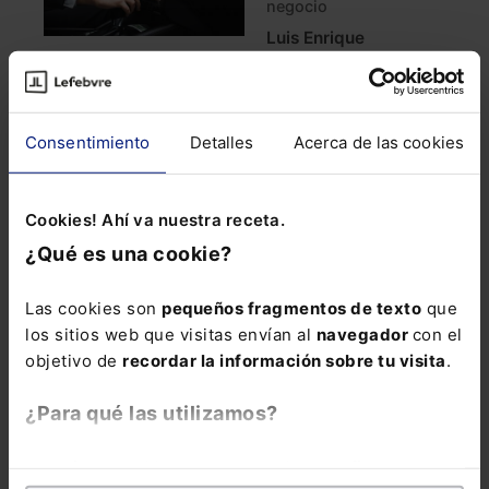
negocio
Luis Enrique
Fernández Pallarés
Leer artículo
El registro de horas en
Consentimiento
Detalles
Acerca de las cookies
SOCIAL
el contrato a tiempo
parcial
Francisco Javier
Cookies! Ahí va nuestra receta.
Lluch Corell
¿Qué es una cookie?
Leer artículo
Las cookies son
pequeños fragmentos de texto
que
Finiquito y descuento
SECTOR JURÍDICO
de vacaciones
los sitios web que visitas envían al
navegador
con el
disfrutadas
objetivo de
recordar la información sobre tu visita
.
Francisco Javier
Lluch Corell
¿Para qué las utilizamos?
Leer artículo
En Lefebvre utilizamos las cookies con
fines
La nueva regulación de
SECTOR JURÍDICO