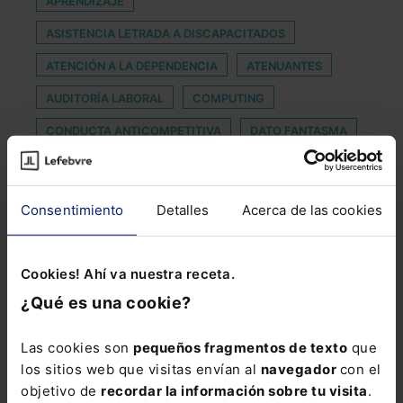
APRENDIZAJE
ASISTENCIA LETRADA A DISCAPACITADOS
ATENCIÓN A LA DEPENDENCIA
ATENUANTES
AUDITORÍA LABORAL
COMPUTING
CONDUCTA ANTICOMPETITIVA
DATO FANTASMA
DELITO DE OMISIÓN DEL DEBER DE SOCORRO
DICTAMEN
EXPULSIÓN
Consentimiento
Detalles
Acerca de las cookies
FISCALÍA GENERAL DEL ESTADO
FORO DE EXPERTOS
FUNCIÓN PÚBLICA
GPS
Cookies! Ahí va nuestra receta.
INDICADORES
INVENCIONES
¿Qué es una cookie?
JORNADAS JURÍDICAS
LEY DE EDUCACIÓN
Las cookies son
pequeños fragmentos de texto
que
LIBERTAD DE EXPRESIÓN Y DE INFORMACIÓN
los sitios web que visitas envían al
navegador
con el
objetivo de
recordar la información sobre tu visita
.
LOCAL COMERCIAL
MANDAMIENTO