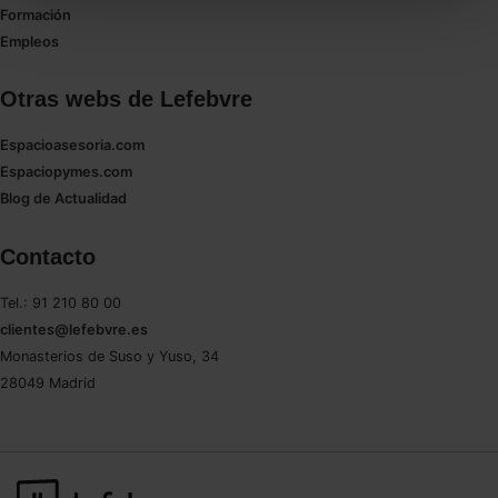
todas las cookies excepto aquellas imprescindibles.
Formación
También puedes
configurar
las cookies y
Empleos
seleccionar solo aquellas que quieras permitir en tu
navegador. Si no seleccionas ninguna utilizaremos
Otras webs de Lefebvre
las que sean indispensables para la navegación.
Espacioasesoria.com
Saber más acerca de las cookies
Espaciopymes.com
Blog de Actualidad
Contacto
Tel.: 91 210 80 00
clientes@lefebvre.es
Monasterios de Suso y Yuso, 34
28049 Madrid