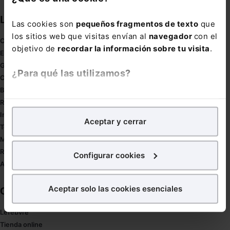
Links directos
Las cookies son
pequeños fragmentos de texto
que
los sitios web que visitas envían al
navegador
con el
Coronavirus
objetivo de
recordar la información sobre tu visita
.
Estudio de salud abogacía
Gestión de despachos
¿Para qué las utilizamos?
Compliance
Buenas Prácticas Tributarias
En Lefebvre utilizamos las cookies con
fines
RGPD
analíticos
para tratar de
mejorar tu experiencia
en
Innovación
Aceptar y cerrar
nuestra página web. También con fines publicitarios,
Tesauro
para poder mostrarte publicidad y contenidos de tu
Mapa web
interés.
Redirect sitemap
Configurar cookies
Autores de El Derecho
¿Qué puedes hacer?
Aceptar solo las cookies esenciales
Corporativo
Puedes
aceptar
las cookies para que tu experiencia
en la web sea óptima
Lefebvre
Puedes
aceptar solo las esenciales
para denegar
Tienda online