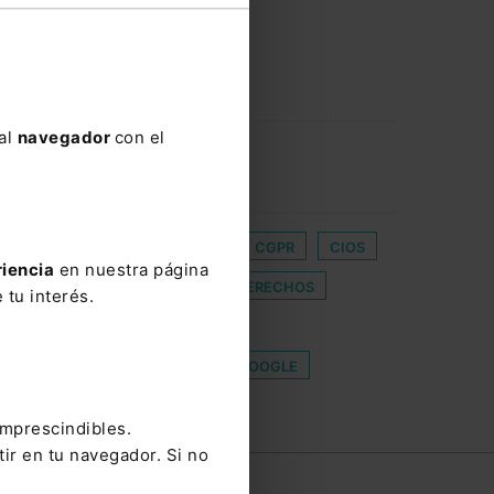
 al
navegador
con el
CASACIONAL
CCCAM
CGPR
CIOS
riencia
en nuestra página
E FORMACIÓN
LIMITACIÓN DE DERECHOS
 tu interés.
CACIÓN ADMINISTRATIVA
PORTES DE MOVILIDAD
TASA GOOGLE
imprescindibles.
tir en tu navegador. Si no