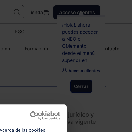
Tienda
Acceso clientes
¡Hola!, ahora
C
ESG
puedes acceder
a NEO o
QMemento
ídico
Formación
Agenda
Contacto
desde el menú
superior en
Acceso clientes
Cerrar
encia negativa: análisis jurídico y
 adaptación a la normativa vigente
e datos
Acerca de las cookies