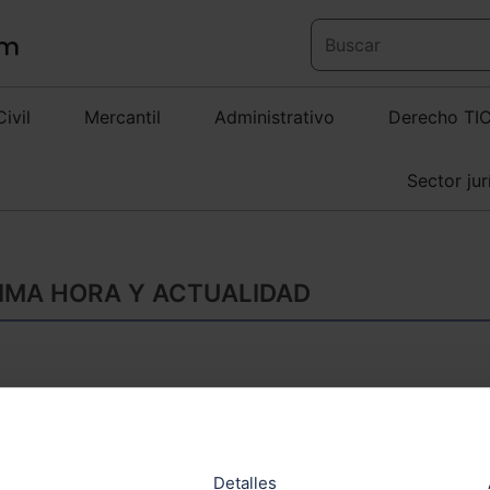
Civil
Mercantil
Administrativo
Derecho TI
Sector jur
TIMA HORA Y ACTUALIDAD
Los ficheros de solv
valoración sobre su
sobre protección d
Detalles