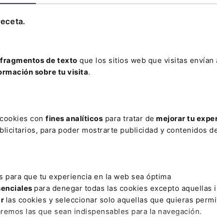
José Enrique Zarza
receta.
PROTECCIÓN DE DATOS
Leer artículo
fragmentos de texto
que los sitios web que visitas envían
ormación sobre tu visita
.
AR
ES
AUTOCONSUMO
BERNARDO BLANCO LA ROCHE
BIZUM
s cookies con
fines analíticos
para tratar de
mejorar tu expe
VALUACIÓN DE IMPACTO
JUAN JOSÉ CORTÉS VÉLEZ
LEFEBVR
licitarios, para poder mostrarte publicidad y contenidos de
AS DE TRABAJO
PESCA
PGE
PRESTAMISTAS
PREVARI
Y MUJERES CON DISCAPACIDAD
RECTIFICACIÓN
RESES
SO
s para que tu experiencia en la web sea óptima
senciales
para denegar todas las cookies excepto aquellas 
ar
las cookies y seleccionar solo aquellas que quieras permi
aremos las que sean indispensables para la navegación.