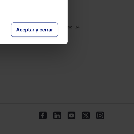
e
Contacto
Tel.: 91 210 80 00
clientes@lefebvre.es
Monasterios de Suso y Yuso, 34
Aceptar y cerrar
28049 Madrid