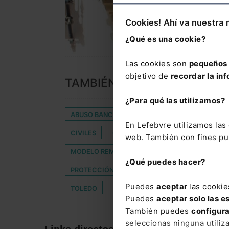
Cookies! Ahí va nuestra 
¿Qué es una cookie?
Las cookies son
pequeños 
objetivo de
recordar la inf
TAMBIÉN TE PUEDE INTERES
¿Para qué las utilizamos?
ABUSO BANCARIO
AISHOW
ALCALDABL
En Lefebvre utilizamos la
CIVILES
CONTAMINACIÓN ACÚSTICA
E
web. También con fines pub
MODELO REMOTO
NECESIDADES
OFERT
¿Qué puedes hacer?
PROTECCIÓN DE LOS DERECHOS DE LAS NIÑAS 
Puedes
aceptar
las cookie
TOLEDO
TRATA SERES HUMANOS
Puedes
aceptar solo las e
También puedes
configur
seleccionas ninguna utiliz