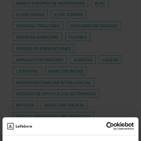
BANCO EUROPEO DE INVERSIONES
BLAS
CLASE PASIVA
CLOC ESPAÑA
CONTROL TRIBUTARIO
DESCANSO RETRIBUIDO
EMPRESA MUNICIPAL
FLEXIBLE
FRAUDE DE SUBVENCIONES
IMPUESTO PATRIMONIO
JURISTAS
LANZAR
LATIN KING
MANCOMUNIDAD
MEDIACIÓN FAMILIAR INTRAJUDICIAL
MEDIDAS DE APOYO A LOS AUTÓNOMOS
MOVILES
PAGO CON TARJETA
PERITOS INGENIEROS INFORMÁTICOS
PLAZOS PARA DEVOLUCIÓN DE PRODUCTOS
PREMIOS CONFILEGAL
RAFAEL DEL CASTILLO