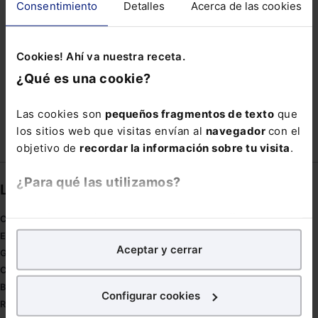
Consentimiento
Detalles
Acerca de las cookies
RECONOCIMIENTO BIOMÉTRICO
REGLAMENTO EUROPEO DE SEGURIDAD DE
Cookies! Ahí va nuestra receta.
VEHÍCULOS
¿Qué es una cookie?
RETRIBUCIÓN SALARIAL
Las cookies son
pequeños fragmentos de texto
que
los sitios web que visitas envían al
navegador
con el
objetivo de
recordar la información sobre tu visita
.
¿Para qué las utilizamos?
Links directos
En Lefebvre utilizamos las cookies con
fines
Coronavirus
analíticos
para tratar de
mejorar tu experiencia
en
Estudio de salud abogacía
Aceptar y cerrar
nuestra página web. También con fines publicitarios,
Gestión de despachos
para poder mostrarte publicidad y contenidos de tu
Compliance
interés.
Buenas Prácticas Tributarias
Configurar cookies
RGPD