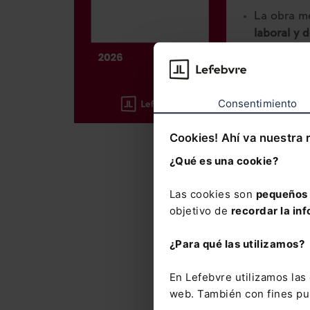
La obra me
laboral y 
Incluye el
año
, así 
37.500 cit
Consentimiento
La suscrip
Cookies! Ahí va nuestra 
con el que
¿Qué es una cookie?
del Mement
novedades
Las cookies son
pequeños 
objetivo de
recordar la inf
El Memento
precio esp
¿Para qué las utilizamos?
Laboral y 
Novedades
En Lefebvre utilizamos la
web. También con fines pub