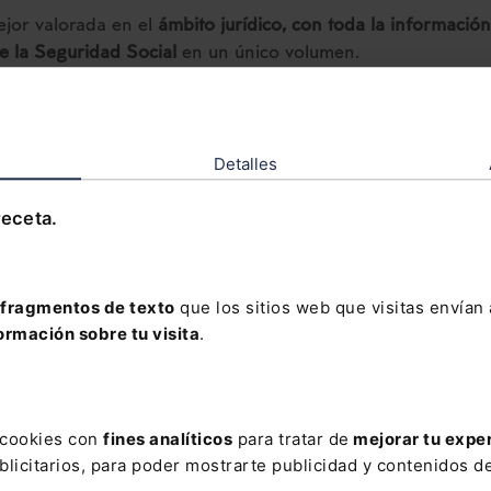
jor valorada en el
ámbito jurídico, con toda la información
de la Seguridad Social
en un único volumen.
 estudio de todas las
novedades y reformas legislativas del ú
como la jurisprudencia y doctrina más relevante con más de
as.
Detalles
ción al Memento Social incluye: . El servicio “
Extras Memen
receta.
 puedes consultar en cualquier momento si un número mar
o ha sido modificado. . Un servicio de
alerta vía e-mail
con
 que se vayan produciendo cada semana.
fragmentos de texto
que los sitios web que visitas envían
ormación sobre tu visita
.
 Social lo tienes disponible también en el siguiente
Pack 
ecial
para que domines todas las modificaciones en materia
de Seguridad Social:
Pack Memento Social + Memento Ex
 Sociales
s cookies con
fines analíticos
para tratar de
mejorar tu expe
licitarios, para poder mostrarte publicidad y contenidos de