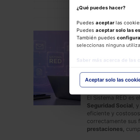
¿Qué puedes hacer?
Puedes
aceptar
las cookie
Puedes
aceptar solo las e
DERECHO LABORAL
También puedes
configur
Curso Comunicacione
seleccionas ninguna utiliz
webinar)
Saber más acerca de las 
320,00
€
COM
256,00
€
Aceptar solo las cooki
El Sistema RED es e
Seguridad Social
, 
eficiente y costosos
correctamente sus 
prestaciones,
cumpl