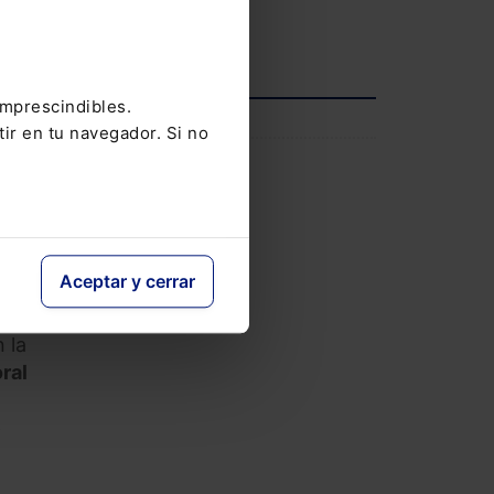
Ver agenda completa
imprescindibles.
INFORMACIÓN
tir en tu navegador. Si no
iones
Saber más
Aceptar y cerrar
 la
ral
e