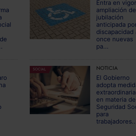
Entra en vigor
rma
ampliación de
a
jubilación
cial
anticipada po
discapacidad 
 de
once nuevas
.
pa...
NOTICIA
SOCIAL
aro
El Gobierno
na
adopta medid
extraordinaria
l
en materia de
o
Seguridad Soc
para
trabajadores..