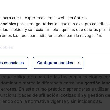
s para que tu experiencia en la web sea óptima
senciales
para denegar todas las cookies excepto aquellas 
ar
las cookies y seleccionar solo aquellas que quieras permi
s con la seguridad social. Sistema RED 2026 (3 ses
aremos las que sean indispensables para la navegación.
cookies
PRAR
es esenciales
Configurar cookies
l canal obligatorio para todas tus comunicaciones con
y dominarlo marca la diferencia entre una
gestión labo
 errores. En este curso práctico aprenderás a utilizar
funcionalidades de
afiliación, cotización y gestión d
iendo con la normativa vigente y sin incidencias.