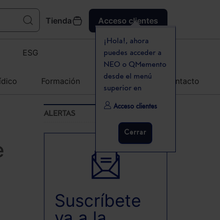
Tienda
Acceso clientes
¡Hola!, ahora
ESG
puedes acceder a
NEO o QMemento
desde el menú
ídico
Formación
Agenda
Contacto
superior en
Acceso clientes
ALERTAS
Cerrar
e
Suscríbete
ya a la