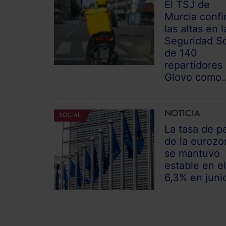
El TSJ de
Murcia confi
las altas en l
Seguridad So
de 140
repartidores
Glovo como..
NOTICIA
SOCIAL
La tasa de p
de la eurozo
se mantuvo
estable en e
6,3% en juni