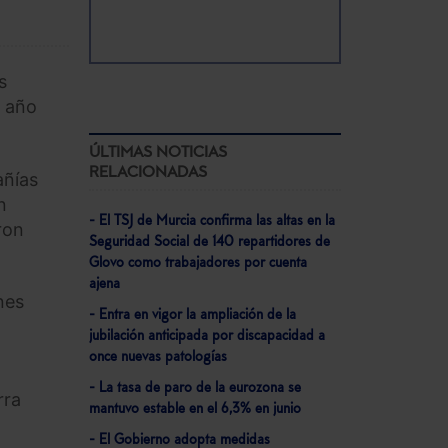
s
n año
ÚLTIMAS NOTICIAS
RELACIONADAS
añías
n
- El TSJ de Murcia confirma las altas en la
ron
Seguridad Social de 140 repartidores de
Glovo como trabajadores por cuenta
ajena
nes
- Entra en vigor la ampliación de la
jubilación anticipada por discapacidad a
once nuevas patologías
- La tasa de paro de la eurozona se
rra
mantuvo estable en el 6,3% en junio
- El Gobierno adopta medidas