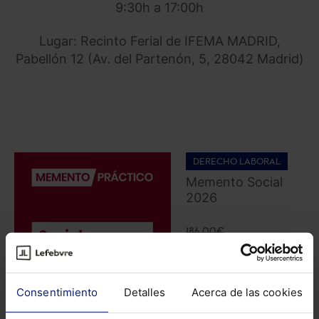
9:30h a 17:00h
Lugar: Recinto Ferial de IFEMA MADRID,
Pabellón 12 (Av. del Partenón, 5, 28042 Madrid)
DERECHO LABORAL
Memento Social
2026
186,00
€
176,70
€
COMPRAR
Consentimiento
Detalles
Acerca de las cookies