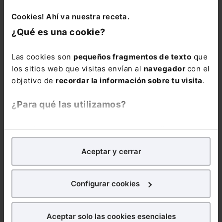
La obra mejor
Cookies! Ahí va nuestra receta.
valorada en el
¿Qué es una cookie?
ámbito jurídico,
con toda la
Las cookies son
pequeños fragmentos de texto
que
información
los sitios web que visitas envían al
navegador
con el
laboral y de la
objetivo de
recordar la información sobre tu visita
.
Seguridad Social
en un único
¿Para qué las utilizamos?
volumen.
En Lefebvre utilizamos las cookies con
fines
Incluye el estudio
analíticos
para tratar de
mejorar tu experiencia
en
de todas las
Aceptar y cerrar
nuestra página web. También con fines publicitarios,
novedades y
para poder mostrarte publicidad y contenidos de tu
reformas
interés.
Configurar cookies
legislativas del
último año
, así
¿Qué puedes hacer?
como la
Aceptar solo las cookies esenciales