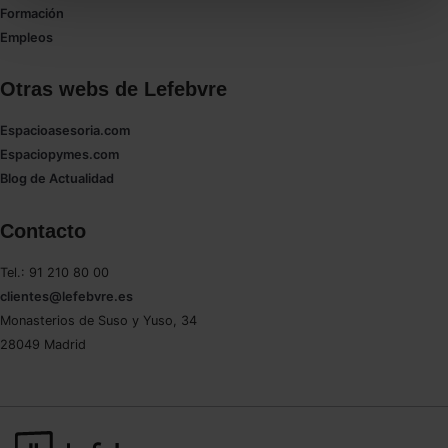
todas las cookies excepto aquellas imprescindibles.
Formación
También puedes
configurar
las cookies y
Empleos
seleccionar solo aquellas que quieras permitir en tu
navegador. Si no seleccionas ninguna utilizaremos
Otras webs de Lefebvre
las que sean indispensables para la navegación.
Espacioasesoria.com
Saber más acerca de las cookies
Espaciopymes.com
Blog de Actualidad
Contacto
Tel.: 91 210 80 00
clientes@lefebvre.es
Monasterios de Suso y Yuso, 34
28049 Madrid