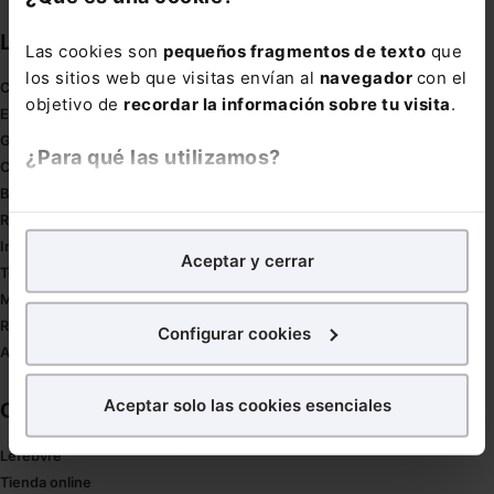
Links directos
Las cookies son
pequeños fragmentos de texto
que
los sitios web que visitas envían al
navegador
con el
Coronavirus
objetivo de
recordar la información sobre tu visita
.
Estudio de salud abogacía
Gestión de despachos
¿Para qué las utilizamos?
Compliance
Buenas Prácticas Tributarias
En Lefebvre utilizamos las cookies con
fines
RGPD
analíticos
para tratar de
mejorar tu experiencia
en
Innovación
Aceptar y cerrar
nuestra página web. También con fines publicitarios,
Tesauro
para poder mostrarte publicidad y contenidos de tu
Mapa web
interés.
Redirect sitemap
Configurar cookies
Autores de El Derecho
¿Qué puedes hacer?
Aceptar solo las cookies esenciales
Corporativo
Puedes
aceptar
las cookies para que tu experiencia
en la web sea óptima
Lefebvre
Puedes
aceptar solo las esenciales
para denegar
Tienda online