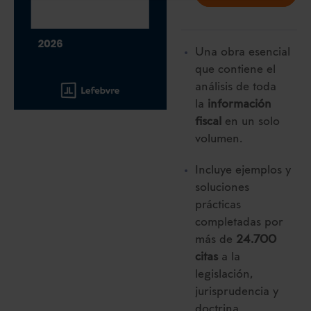
navegador. Si no seleccionas ninguna utilizaremos
las que sean indispensables para la navegación.
Una obra esencial
Saber más acerca de las cookies
que contiene el
análisis de toda
la
información
fiscal
en un solo
volumen.
Incluye ejemplos y
soluciones
prácticas
completadas por
más de
24.700
citas
a la
legislación,
jurisprudencia y
doctrina