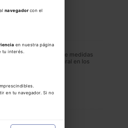
 al
navegador
con el
riencia
en nuestra página
 tu interés.
ida el real decreto-ley de medidas
ar el precio del gas natural en los
as
imprescindibles.
tir en tu navegador. Si no