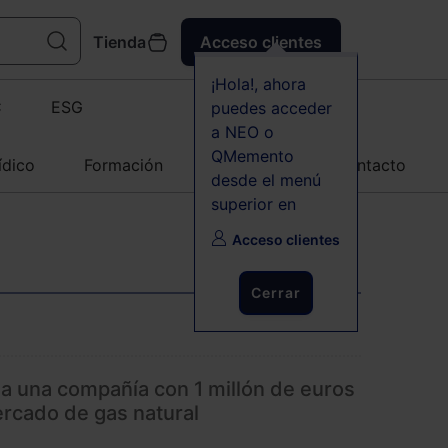
Tienda
Acceso clientes
¡Hola!, ahora
C
ESG
puedes acceder
a NEO o
QMemento
ídico
Formación
Agenda
Contacto
desde el menú
superior en
Acceso clientes
Cerrar
 una compañía con 1 millón de euros
ercado de gas natural