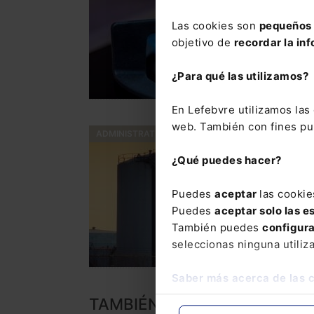
Las cookies son
pequeños 
objetivo de
recordar la inf
¿Para qué las utilizamos?
En Lefebvre utilizamos la
web. También con fines pub
ADMINISTRATIVO
¿Qué puedes hacer?
Puedes
aceptar
las cookie
Puedes
aceptar solo las e
También puedes
configur
seleccionas ninguna utiliz
Saber más acerca de las 
TAMBIÉN TE PUEDE INTERES