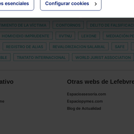
es esenciales
Configurar cookies
ATENTADO A FUNCIONARIO SANITARIO
AUDIENCIA PROVINCIAL 
IMIENTO DE LA VÍCTIMA
CONTORNOS
DELITO DE FALSIFICA
HOMICIDIO IMPRUDENTE
IIVTNU
LEXONE
MEDIACIÓN P
REGISTRO DE ALIAS
REVALORIZACION SALARIAL
SAFE
IBLE
TRATATO INTERNACIONAL
WORLD JURIST ASSOCIATION
ativo
Otras webs de Lefebvr
Espacioasesoria.com
ine
Espaciopymes.com
Blog de Actualidad