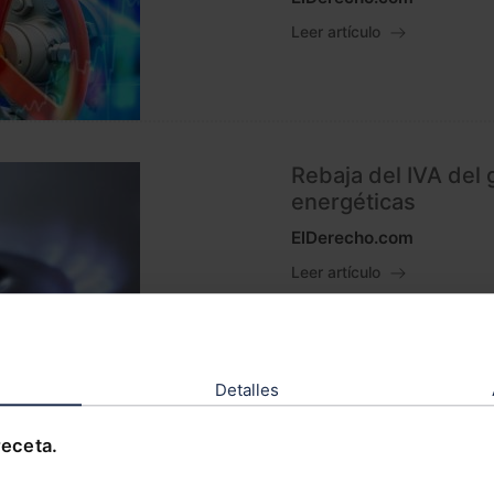
Leer artículo
Rebaja del IVA del 
energéticas
ElDerecho.com
Leer artículo
Detalles
Medidas de ahorro 
receta.
energética del gas 