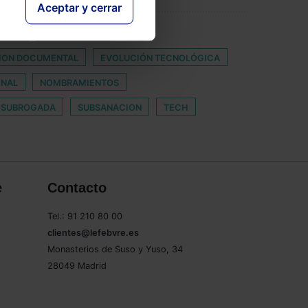
Aceptar y cerrar
SORIA
COINMOTION
CION DOCUMENTAL
EVOLUCIÓN TECNOLÓGICA
ENAL
NOMBRAMIENTOS
SUBROGADA
SUBSANACION
TECH
e
Contacto
Tel.: 91 210 80 00
clientes@lefebvre.es
Monasterios de Suso y Yuso, 34
28049 Madrid