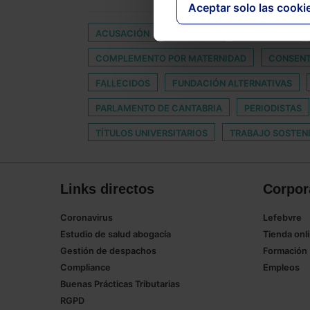
Aceptar solo las cooki
ACUSACIÓN
ADELANTE
ARRENDADA
COMPLEMENTO POR MATERNIDAD
CONSENT
FALLECIDOS
FUNDACIÓN ALTERNATIVAS
PARLAMENTO DE CANTABRIA
PERIODISTAS
TÍTULOS UNIVERSITARIOS
TRABAJO SOSTEN
Links directos
Corpor
Coronavirus
Lefebvre
Estudio de salud abogacía
Tienda onl
Gestión de despachos
Formación
Compliance
Empleos
Buenas Prácticas Tributarias
RGPD