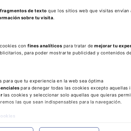
ElDerecho.com
fragmentos de texto
que los sitios web que visitas envían
Leer artículo
ormación sobre tu visita
.
s cookies con
fines analíticos
para tratar de
mejorar tu expe
licitarios, para poder mostrarte publicidad y contenidos de
El Congreso conval
urgentes para mitig
mercados minorist
ElDerecho.com
s para que tu experiencia en la web sea óptima
senciales
para denegar todas las cookies excepto aquellas 
Leer artículo
ar
las cookies y seleccionar solo aquellas que quieras permi
aremos las que sean indispensables para la navegación.
cookies
AR