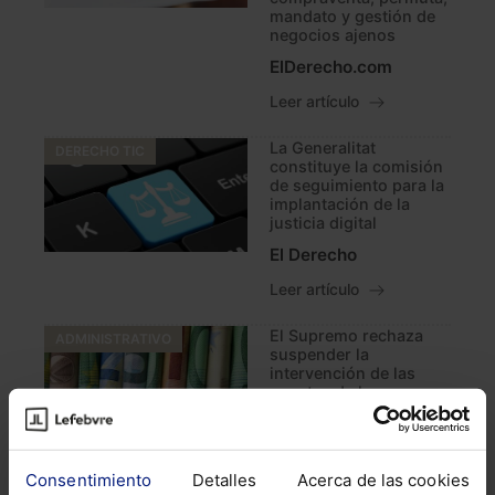
mandato y gestión de
negocios ajenos
ElDerecho.com
Leer artículo
La Generalitat
DERECHO TIC
constituye la comisión
de seguimiento para la
implantación de la
justicia digital
El Derecho
Leer artículo
El Supremo rechaza
ADMINISTRATIVO
suspender la
intervención de las
cuentas de la
Generalitat de Cataluña
El Derecho
Leer artículo
Consentimiento
Detalles
Acerca de las cookies