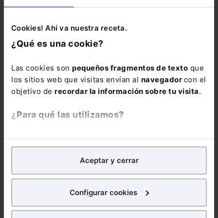
El Consejo de
SECTOR JURÍDICO
Ministros requiere a la
Cookies! Ahí va nuestra receta.
Generalitat que
confirme si ha
¿Qué es una cookie?
declarado la
independencia de
Cataluña
Las cookies son
pequeños fragmentos de texto
que
El Derecho
los sitios web que visitas envían al
navegador
con el
objetivo de
recordar la información sobre tu visita
.
Leer artículo
Hacienda habilita una
¿Para qué las utilizamos?
ADMINISTRATIVO
web sobre las medidas
adoptadas de control
de las finanzas de la
En Lefebvre utilizamos las cookies con
fines
Generalitat
analíticos
para tratar de
mejorar tu experiencia
en
El Derecho
Aceptar y cerrar
nuestra página web. También con fines publicitarios,
para poder mostrarte publicidad y contenidos de tu
Leer artículo
interés.
Configurar cookies
La Generalitat eleva a la
DERECHO TIC
CE la "censura" del
¿Qué puedes hacer?
Estado al cerrar webs