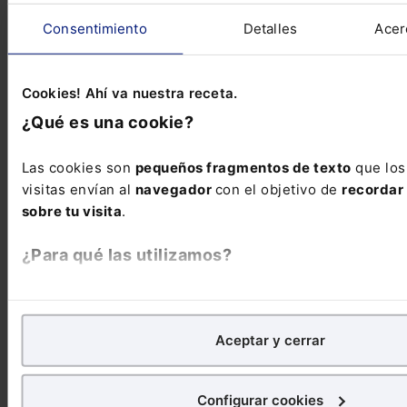
Consentimiento
Detalles
Acer
COMENTARIOS
Cookies! Ahí va nuestra receta.
COMENTAR
¿Qué es una cookie?
Las cookies son
pequeños fragmentos de texto
que los
visitas envían al
navegador
con el objetivo de
recordar 
sobre tu visita
.
ALERTAS
¿Para qué las utilizamos?
En Lefebvre utilizamos las cookies con
fines analíticos
p
de
mejorar tu experiencia
en nuestra página web. Tambi
Aceptar y cerrar
publicitarios, para poder mostrarte publicidad y conteni
interés.
Suscríbete ya a la alerta Social
Configurar cookies