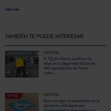
Saber más
TAMBIÉN TE PUEDE INTERESAR
NOTICIA
ADMINISTRATIVO
El TSJ de Murcia confirma las
altas en la Seguridad Social de
140 repartidores de Glovo
como...
NOTICIA
SOCIAL
Entra en vigor la ampliación de la
jubilación anticipada por
discapacidad a once nuevas pa...