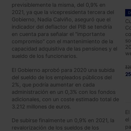
previsiblemente la misma, del 0,9% en
2021, ya que la vicepresidenta tercera del
D
Gobierno, Nadia Calviño, aseguró que el
Cu
indicador del deflactor del PIB se tendría
Co
en cuenta para señalar el "importante
co
so
compromiso" con el mantenimiento de la
20
capacidad adquisitiva de las pensiones y el
we
sueldo de los funcionarios.
32
El Gobierno aprobó para 2020 una subida
25
del sueldo de los empleados públicos del
2%, que podría aumentar en cada
administración en un 0,3% con los fondos
adicionales, con un coste estimado total de
3.212 millones de euros.
El
el
De subirse finalmente un 0,9% en 2021, la
pa
revalorización de los sueldos de los