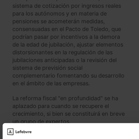
sistema de cotización por ingresos reales
para los autónomos y en materia de
pensiones se acometerán medidas,
consensuadas en el Pacto de Toledo, que
podrían pasar por incentivos a la demora
de la edad de jubilación, ajustar elementos
distorsionantes en la regulación de las
jubilaciones anticipadas o la revisión del
sistema de previsión social
complementario fomentando su desarrollo
en el ámbito de las empresas.
La reforma fiscal "en profundidad" se ha
aplazado para cuando se recupere el
crecimiento, si bien se constituirá en breve
un grupo de expertos.