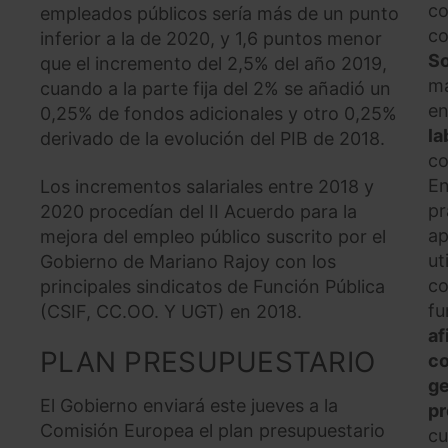
co
empleados públicos sería más de un punto
co
inferior a la de 2020, y 1,6 puntos menor
So
que el incremento del 2,5% del año 2019,
ma
cuando a la parte fija del 2% se añadió un
en
0,25% de fondos adicionales y otro 0,25%
la
derivado de la evolución del PIB de 2018.
co
En
Los incrementos salariales entre 2018 y
pr
2020 procedían del II Acuerdo para la
ap
mejora del empleo público suscrito por el
ut
Gobierno de Mariano Rajoy con los
co
principales sindicatos de Función Pública
fu
(CSIF, CC.OO. Y UGT) en 2018.
af
PLAN PRESUPUESTARIO
co
ge
El Gobierno enviará este jueves a la
pr
Comisión Europea el plan presupuestario
cu