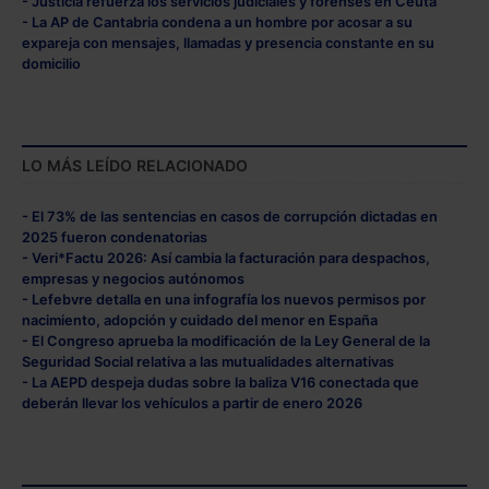
- Justicia refuerza los servicios judiciales y forenses en Ceuta
las que sean indispensables para la navegación.
- La AP de Cantabria condena a un hombre por acosar a su
expareja con mensajes, llamadas y presencia constante en su
domicilio
Saber más acerca de las cookies
LO MÁS LEÍDO RELACIONADO
- El 73% de las sentencias en casos de corrupción dictadas en
2025 fueron condenatorias
- Veri*Factu 2026: Así cambia la facturación para despachos,
empresas y negocios autónomos
- Lefebvre detalla en una infografía los nuevos permisos por
nacimiento, adopción y cuidado del menor en España
- El Congreso aprueba la modificación de la Ley General de la
Seguridad Social relativa a las mutualidades alternativas
- La AEPD despeja dudas sobre la baliza V16 conectada que
deberán llevar los vehículos a partir de enero 2026