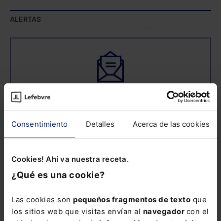
ALERTAS
Suscríbete ya a la alerta
Derecho TIC
Consentimiento
Detalles
Acerca de las cookies
Más de 40.000 suscriptores ya se informan con
nosotros
Cookies! Ahí va nuestra receta.
Email:
¿Qué es una cookie?
Las cookies son
pequeños fragmentos de texto
que
Consulta la información básica sobre
los sitios web que visitas envían al
navegador
con el
Protección de Datos