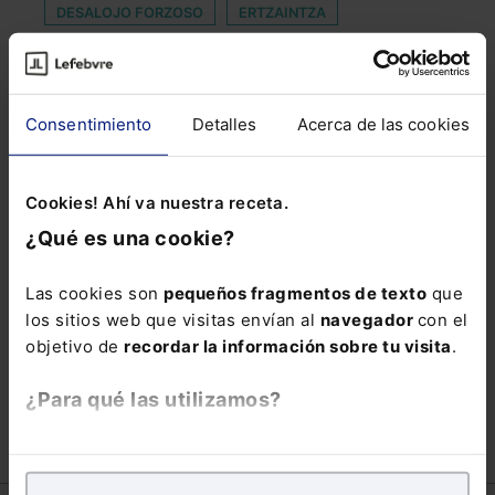
DESALOJO FORZOSO
ERTZAINTZA
ESENCIALES
GOOGLE WORKSPACE
GUIA
INSPECCIÓN DE TRABAJO
Consentimiento
Detalles
Acerca de las cookies
INSPECTOR DE TRABAJO
LÍNEAS MÓVILES
LUISA
MODIFICACION
PERITO INFORMÁTICO
Cookies! Ahí va nuestra receta.
PREMIO GUMERSINDO DE AZCÁRATE
¿Qué es una cookie?
PRISIÓN INDEBIDA
RATIFICAR
Las cookies son
pequeños fragmentos de texto
que
RESPONSABILIDAD SUBSIDIARIA
los sitios web que visitas envían al
navegador
con el
RIESGO LABORAL
SECTORIAL
TARIFA
objetivo de
recordar la información sobre tu visita
.
VIVIENDA PÚBLICA
¿Para qué las utilizamos?
En Lefebvre utilizamos las cookies con
fines
analíticos
para tratar de
mejorar tu experiencia
en