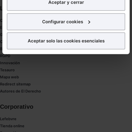
Aceptar y cerrar
nuestra página web. También con fines publicitarios,
Links directos
para poder mostrarte publicidad y contenidos de tu
interés.
Coronavirus
Configurar cookies
Estudio de salud abogacía
¿Qué puedes hacer?
Gestión de despachos
Aceptar solo las cookies esenciales
Compliance
Puedes
aceptar
las cookies para que tu experiencia
Buenas Prácticas Tributarias
en la web sea óptima
RGPD
Puedes
aceptar solo las esenciales
para denegar
Innovación
todas las cookies excepto aquellas imprescindibles.
Tesauro
También puedes
configurar
las cookies y
Mapa web
seleccionar solo aquellas que quieras permitir en tu
Redirect sitemap
navegador. Si no seleccionas ninguna utilizaremos
Autores de El Derecho
las que sean indispensables para la navegación.
Corporativo
Saber más acerca de las cookies
Lefebvre
Tienda online