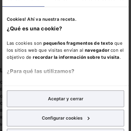
JORNADA DE TRABAJO
LAWFARE
LOBBY
Cookies! Ahí va nuestra receta.
NÚMERO 400
OPONIBILIDAD
PATENTE
¿Qué es una cookie?
PROMULGACION
SNGULAR
Las cookies son
pequeños fragmentos de texto
que
los sitios web que visitas envían al
navegador
con el
objetivo de
recordar la información sobre tu visita
.
Links directos
¿Para qué las utilizamos?
Coronavirus
En Lefebvre utilizamos las cookies con
fines
Estudio de salud abogacía
analíticos
para tratar de
mejorar tu experiencia
en
Gestión de despachos
Aceptar y cerrar
nuestra página web. También con fines publicitarios,
Compliance
para poder mostrarte publicidad y contenidos de tu
Buenas Prácticas Tributarias
interés.
Configurar cookies
RGPD
Innovación
¿Qué puedes hacer?