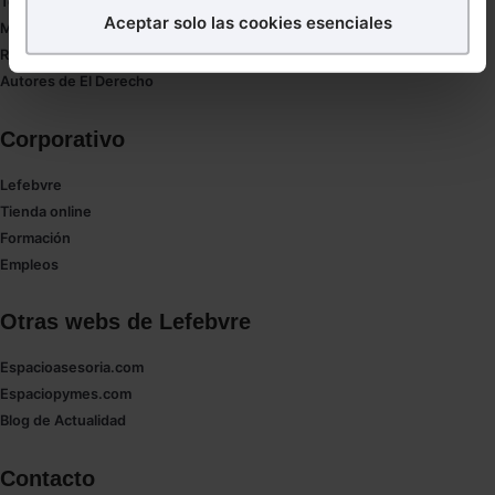
Tesauro
Aceptar solo las cookies esenciales
Mapa web
Puedes
aceptar
las cookies para que tu experiencia
Redirect sitemap
en la web sea óptima
Autores de El Derecho
Puedes
aceptar solo las esenciales
para denegar
todas las cookies excepto aquellas imprescindibles.
Corporativo
También puedes
configurar
las cookies y
seleccionar solo aquellas que quieras permitir en tu
Lefebvre
navegador. Si no seleccionas ninguna utilizaremos
Tienda online
las que sean indispensables para la navegación.
Formación
Empleos
Saber más acerca de las cookies
Otras webs de Lefebvre
Espacioasesoria.com
Espaciopymes.com
Blog de Actualidad
Contacto