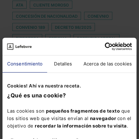
ATA
CLIENTE MOROSO
CONCESIÓN DE NACIONALIDAD
CONEVNIO
CONVENIO 189
DECRETO 98/2025
DIRECTORA
ESTIGMA
FORENSIC LABORAL
GRANDES CUENTAS
HOWDEN IBERIA
IMPROCEDENTE
INCAPACIDAD TOTAL
Consentimiento
Detalles
Acerca de las cookies
INMOVILIZADO
INSPECTORES DE TRABAJO
LIBERTAD DE CULTO
LICENCIA DE DEFUNCION
Cookies! Ahí va nuestra receta.
¿Qué es una cookie?
MINISTRA DE JUSTICIA
OFICINAS DE JUSTICIA EN LOS MUNICIPIOS
Las cookies son
pequeños fragmentos de texto
que
PLENO MUNICIPAL
PREMIOS AECA
los sitios web que visitas envían al
navegador
con el
objetivo de
recordar la información sobre tu visita
.
PRESTACIÓN DE DESEMPLEO