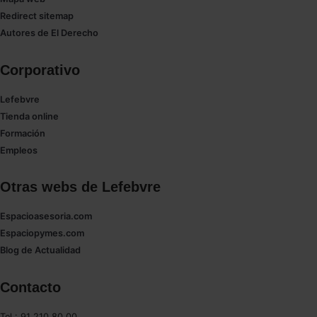
Saber más acerca de las cookies
Redirect sitemap
Autores de El Derecho
Corporativo
Lefebvre
Tienda online
Formación
Empleos
Otras webs de Lefebvre
Espacioasesoria.com
Espaciopymes.com
Blog de Actualidad
Contacto
Tel.: 91 210 80 00