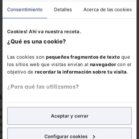
MORADA
OAVD
PERVIVENCIA
QUESO
Consentimiento
Detalles
Acerca de las cookies
RECAUDACIÓN FISCAL
Cookies! Ahí va nuestra receta.
RESPONSABILIDAD SOCIAL EMPRESAS
SEGARRA
¿Qué es una cookie?
SETESCA
SPOTIFY
TOMAS
TRANSFORMACIÓN DIGITAL DE LA JUSTICIA
Las cookies son
pequeños fragmentos de texto
que
los sitios web que visitas envían al
navegador
con el
objetivo de
recordar la información sobre tu visita
.
¿Para qué las utilizamos?
Links directos
En Lefebvre utilizamos las cookies con
fines
analíticos
para tratar de
mejorar tu experiencia
en
Coronavirus
Aceptar y cerrar
nuestra página web. También con fines publicitarios,
Estudio de salud abogacía
para poder mostrarte publicidad y contenidos de tu
Gestión de despachos
interés.
Compliance
Configurar cookies