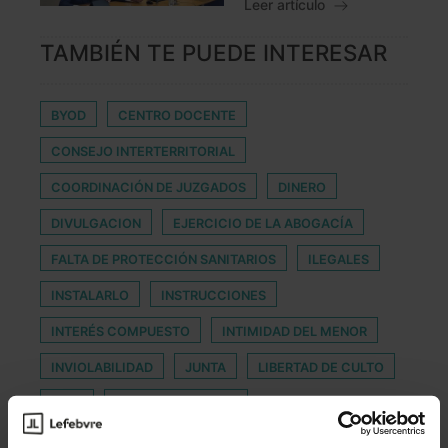
Leer artículo
TAMBIÉN TE PUEDE INTERESAR
BYOD
CENTRO DOCENTE
CONSEJO INTERTERRITORIAL
COORDINACIÓN DE JUZGADOS
DINERO
DIVULGACION
EJERCICIO DE LA ABOGACÍA
FALTA DE PROTECCIÓN SANITARIOS
ILEGALES
INSTALARLO
INSTRUCCIONES
INTERÉS COMPUESTO
INTIMIDAD DEL MENOR
INVIOLABILIDAD
JUNTA
LIBERTAD DE CULTO
LNFP
MALTRATO ANIMAL
MECANISMO DE SEGUNDA OPORTUNIDAD