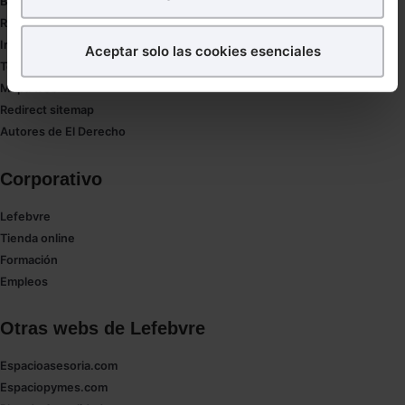
Buenas Prácticas Tributarias
¿Qué puedes hacer?
RGPD
Innovación
Aceptar solo las cookies esenciales
Puedes
aceptar
las cookies para que tu experiencia
Tesauro
en la web sea óptima
Mapa web
Puedes
aceptar solo las esenciales
para denegar
Redirect sitemap
todas las cookies excepto aquellas imprescindibles.
Autores de El Derecho
También puedes
configurar
las cookies y
seleccionar solo aquellas que quieras permitir en tu
Corporativo
navegador. Si no seleccionas ninguna utilizaremos
Lefebvre
las que sean indispensables para la navegación.
Tienda online
Formación
Saber más acerca de las cookies
Empleos
Otras webs de Lefebvre
Espacioasesoria.com
Espaciopymes.com