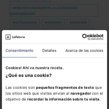
DERECHO FUNDAMENTAL A LA LEGALIDAD
SANCIONADORA
DIGITILIZACIÓN
DIVIDENDO
DONACIÓN
ESCUELA INFANTIL
LEAN
LEY DE AMNISTÍA
LUPICINIO INTERNATIONAL LAW FIRM
MADUREZ
MINISTRO DE JUSTICIA
Consentimiento
Detalles
Acerca de las cookies
PLAN DE TRANSICIÓN A LA NUEVA NORMALIDAD
PRESTACIONES FAMILIARES
Cookies! Ahí va nuestra receta.
¿Qué es una cookie?
PROCESO CONTENCIOSO
PROTECCIÓN DE MENORES
Las cookies son
pequeños fragmentos de texto
que
REAL DECRETO 463/2020
REFORMA PENSIONES
los sitios web que visitas envían al
navegador
con el
objetivo de
recordar la información sobre tu visita
.
SPAIN LEGAL EXPO
SUSTANTIVO